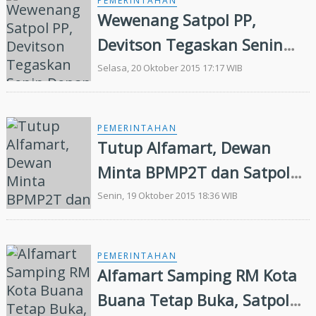
PEMERINTAHAN
Wewenang Satpol PP,
Devitson Tegaskan Senin
Depan Alfamart Harus
Selasa, 20 Oktober 2015 17:17 WIB
Disegel
PEMERINTAHAN
Tutup Alfamart, Dewan
Minta BPMP2T dan Satpol
PP Jangan Lempar
Senin, 19 Oktober 2015 18:36 WIB
Tanggung Jawab
PEMERINTAHAN
Alfamart Samping RM Kota
Buana Tetap Buka, Satpol