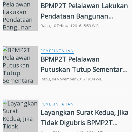
BPMP2T Pelalawan Lakukan
Pendataan Bangunan
Perusahaan Tak Berizin
Rabu, 10 Februari 2016 15:53 WIB
PEMERINTAHAN
BPMP2T Pelalawan
Putuskan Tutup Sementara
Alfamart Hingga Izin Keluar
Rabu, 04 November 2015 19:34 WIB
PEMERINTAHAN
Layangkan Surat Kedua, Jika
Tidak Digubris BPMP2T