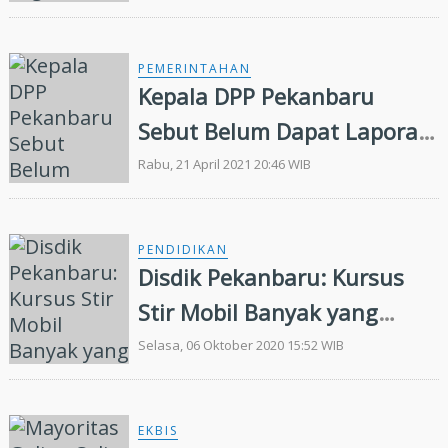
PEMERINTAHAN
Kepala DPP Pekanbaru
Sebut Belum Dapat Laporan
Soal izin Pabrik Gula Semut
Rabu, 21 April 2021 20:46 WIB
PENDIDIKAN
Disdik Pekanbaru: Kursus
Stir Mobil Banyak yang
Belum Punya Ijin
Selasa, 06 Oktober 2020 15:52 WIB
EKBIS