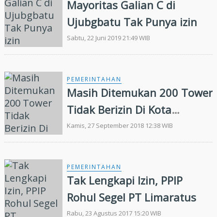
Mayoritas Galian C di
Ujubgbatu Tak Punya izin
Sabtu, 22 Juni 2019 21:49 WIB
PEMERINTAHAN
Masih Ditemukan 200 Tower
Tidak Berizin Di Kota
Pekanbaru
Kamis, 27 September 2018 12:38 WIB
PEMERINTAHAN
Tak Lengkapi Izin, PPIP
Rohul Segel PT Limaratus
Rabu, 23 Agustus 2017 15:20 WIB