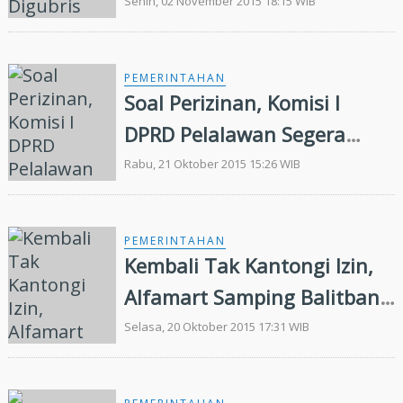
Akan Tutup Paksa Alfamart
Senin, 02 November 2015 18:15 WIB
PEMERINTAHAN
Soal Perizinan, Komisi I
DPRD Pelalawan Segera
Panggil BPMP2T dan Satpol
Rabu, 21 Oktober 2015 15:26 WIB
PP
PEMERINTAHAN
Kembali Tak Kantongi Izin,
Alfamart Samping Balitbang
Pelalawan Langsung
Selasa, 20 Oktober 2015 17:31 WIB
Ditutup