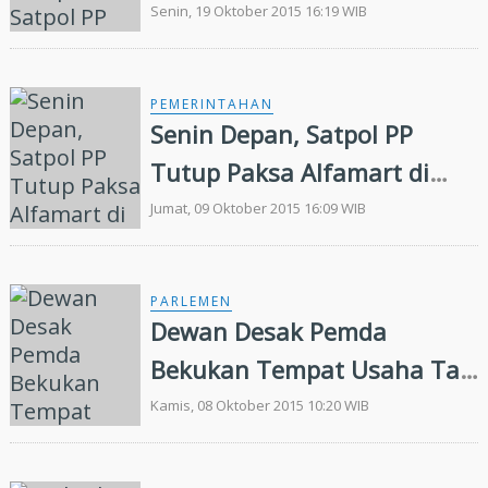
PP Berkilah Tak Punya
Senin, 19 Oktober 2015 16:19 WIB
Wewenang
PEMERINTAHAN
Senin Depan, Satpol PP
Tutup Paksa Alfamart di
Lintas Timur Pangkalan
Jumat, 09 Oktober 2015 16:09 WIB
Kerinci
PARLEMEN
Dewan Desak Pemda
Bekukan Tempat Usaha Tak
Kantongi Izin
Kamis, 08 Oktober 2015 10:20 WIB