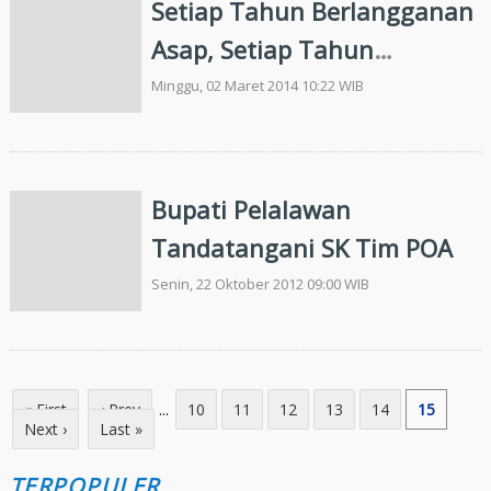
Setiap Tahun Berlangganan
Asap, Setiap Tahun
Kasusnya Mengendap
Minggu, 02 Maret 2014 10:22 WIB
Bupati Pelalawan
Tandatangani SK Tim POA
Senin, 22 Oktober 2012 09:00 WIB
« First
‹ Prev
...
10
11
12
13
14
15
Next ›
Last »
TERPOPULER