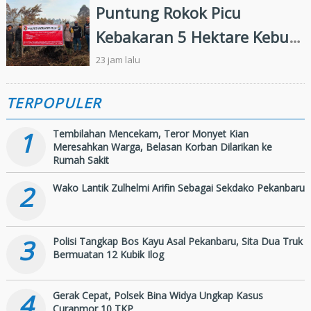
Puntung Rokok Picu
Kebakaran 5 Hektare Kebun
Sawit
23 jam lalu
TERPOPULER
1
Tembilahan Mencekam, Teror Monyet Kian
Meresahkan Warga, Belasan Korban Dilarikan ke
Rumah Sakit
2
Wako Lantik Zulhelmi Arifin Sebagai Sekdako Pekanbaru
3
Polisi Tangkap Bos Kayu Asal Pekanbaru, Sita Dua Truk
Bermuatan 12 Kubik Ilog
4
Gerak Cepat, Polsek Bina Widya Ungkap Kasus
Curanmor 10 TKP