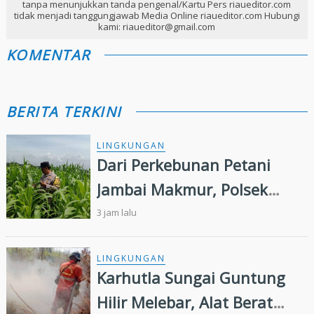
tanpa menunjukkan tanda pengenal/Kartu Pers riaueditor.com
tidak menjadi tanggungjawab Media Online riaueditor.com Hubungi
kami: riaueditor@gmail.com
KOMENTAR
BERITA TERKINI
LINGKUNGAN
Dari Perkebunan Petani
Jambai Makmur, Polsek
Kandis Kembangkan
3 jam lalu
Swasembada Pangan
Nasional
LINGKUNGAN
Karhutla Sungai Guntung
Hilir Melebar, Alat Berat