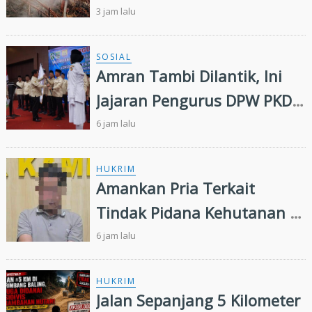
Tambahan dan Heli Water
3 jam lalu
Bombing Dikerahkan
SOSIAL
Amran Tambi Dilantik, Ini
Jajaran Pengurus DPW PKDP
Riau 2026-2031
6 jam lalu
HUKRIM
Amankan Pria Terkait
Tindak Pidana Kehutanan di
Kampar Kiri, Polisi Temukan
6 jam lalu
Puluhan Butir Ekstasi
HUKRIM
Jalan Sepanjang 5 Kilometer