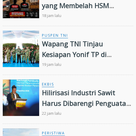
yang Membelah HSM
Rimbang Baling Diduga
18 jam lalu
Didanai Residivis
Perambahan Hutan
PUSPEN TNI
Wapang TNI Tinjau
Kesiapan Yonif TP di
Sumatera Utara
19 jam lalu
EKBIS
Hilirisasi Industri Sawit
Harus Dibarengi Penguatan
Ekosistem Hulu hingga Hilir
22 jam lalu
PERISTIWA