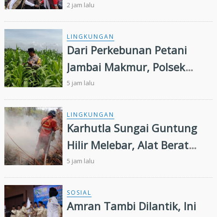
Panipahan, Salurkan
2 jam lalu
Bantuan dan Layanan
Kesehatan
LINGKUNGAN
Dari Perkebunan Petani
Jambai Makmur, Polsek
Kandis Kembangkan
5 jam lalu
Swasembada Pangan
Nasional
LINGKUNGAN
Karhutla Sungai Guntung
Hilir Melebar, Alat Berat
Tambahan dan Heli Water
5 jam lalu
Bombing Dikerahkan
SOSIAL
Amran Tambi Dilantik, Ini