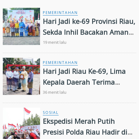
PEMERINTAHAN
Hari Jadi ke-69 Provinsi Riau,
Sekda Inhil Bacakan Amanat
Gubernur, Satukan Langkah
19 menit lalu
Majukan Riau
PEMERINTAHAN
Hari Jadi Riau Ke-69, Lima
Kepala Daerah Terima
Penghargaan
36 menit lalu
SOSIAL
Ekspedisi Merah Putih
Presisi Polda Riau Hadir di