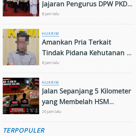
Jajaran Pengurus DPW PKDP
Riau 2026-2031
8 jam lalu
HUKRIM
Amankan Pria Terkait
Tindak Pidana Kehutanan di
Kampar Kiri, Polisi Temukan
8 jam lalu
Puluhan Butir Ekstasi
HUKRIM
Jalan Sepanjang 5 Kilometer
yang Membelah HSM
Rimbang Baling Diduga
20 jam lalu
Didanai Residivis
TERPOPULER
Perambahan Hutan