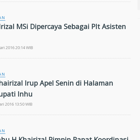
AN
rizal MSi Dipercaya Sebagai Plt Asisten
ari 2016 20:14 WIB
AN
airizal Irup Apel Senin di Halaman
upati Inhu
ari 2016 13:50 WIB
AN
hu H Khairizal Pimpin Rapat Koordinasi