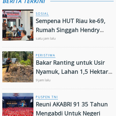
BERITA TERKINI
SOSIAL
Sempena HUT Riau ke-69,
Rumah Singgah Hendry
Munief Diresmikan
satu jam lalu
PERISTIWA
Bakar Ranting untuk Usir
Nyamuk, Lahan 1,5 Hektare
di Inhu Malah Terbakar,
9 jam lalu
Pensiunan Diamankan Polisi
PUSPEN TNI
Reuni AKABRI 91 35 Tahun
Mengabdi Untuk Negeri