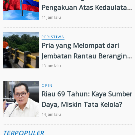
Pengakuan Atas Kedaulatan
Maroko di Wilayah Sahara,
11 jam lalu
Presiden IMSB Beri Apresiasi
PERISTIWA
Pria yang Melompat dari
Jembatan Rantau Berangin
Belum Ditemukan,
13 jam lalu
Pencarian Diperluas 13
Kilometer
OPINI
Riau 69 Tahun: Kaya Sumber
Daya, Miskin Tata Kelola?
14 jam lalu
TERPOPULER