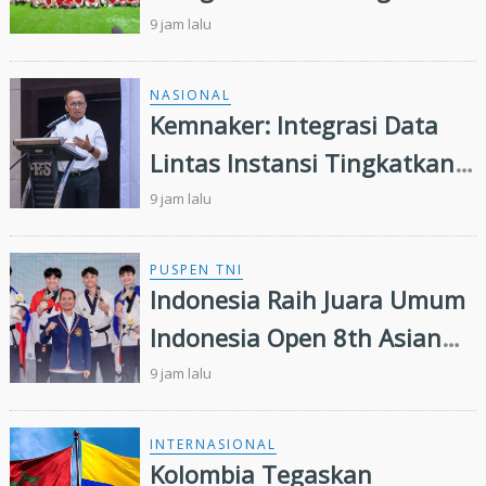
9 jam lalu
NASIONAL
Kemnaker: Integrasi Data
Lintas Instansi Tingkatkan
Kualitas Layanan
9 jam lalu
Ketenagakerjaan
PUSPEN TNI
Indonesia Raih Juara Umum
Indonesia Open 8th Asian
Taekwondo Indonesia Open
9 jam lalu
Championships 2026
INTERNASIONAL
Kolombia Tegaskan