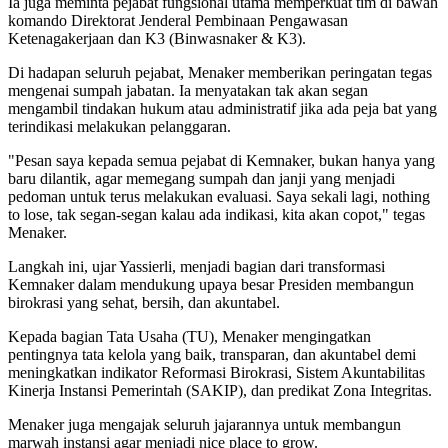
Ia juga meminta pejabat fungsional utama memperkuat tim di bawah
komando Direktorat Jenderal Pembinaan Pengawasan
Ketenagakerjaan dan K3 (Binwasnaker & K3).
Di hadapan seluruh pejabat, Menaker memberikan peringatan tegas
mengenai sumpah jabatan. Ia menyatakan tak akan segan
mengambil tindakan hukum atau administratif jika ada peja bat yang
terindikasi melakukan pelanggaran.
"Pesan saya kepada semua pejabat di Kemnaker, bukan hanya yang
baru dilantik, agar memegang sumpah dan janji yang menjadi
pedoman untuk terus melakukan evaluasi. Saya sekali lagi, nothing
to lose, tak segan-segan kalau ada indikasi, kita akan copot," tegas
Menaker.
Langkah ini, ujar Yassierli, menjadi bagian dari transformasi
Kemnaker dalam mendukung upaya besar Presiden membangun
birokrasi yang sehat, bersih, dan akuntabel.
Kepada bagian Tata Usaha (TU), Menaker mengingatkan
pentingnya tata kelola yang baik, transparan, dan akuntabel demi
meningkatkan indikator Reformasi Birokrasi, Sistem Akuntabilitas
Kinerja Instansi Pemerintah (SAKIP), dan predikat Zona Integritas.
Menaker juga mengajak seluruh jajarannya untuk membangun
marwah instansi agar menjadi nice place to grow.