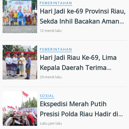
PEMERINTAHAN
Hari Jadi ke-69 Provinsi Riau,
Sekda Inhil Bacakan Amanat
Gubernur, Satukan Langkah
12 menit lalu
Majukan Riau
PEMERINTAHAN
Hari Jadi Riau Ke-69, Lima
Kepala Daerah Terima
Penghargaan
29 menit lalu
SOSIAL
Ekspedisi Merah Putih
Presisi Polda Riau Hadir di
Panipahan, Salurkan
satu jam lalu