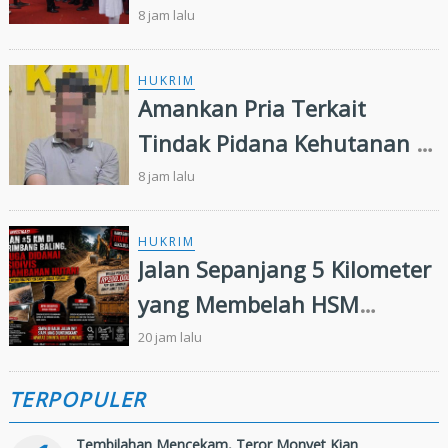
Riau 2026-2031
8 jam lalu
HUKRIM
Amankan Pria Terkait
Tindak Pidana Kehutanan di
Kampar Kiri, Polisi Temukan
8 jam lalu
Puluhan Butir Ekstasi
HUKRIM
Jalan Sepanjang 5 Kilometer
yang Membelah HSM
Rimbang Baling Diduga
20 jam lalu
Didanai Residivis
TERPOPULER
Perambahan Hutan
Tembilahan Mencekam, Teror Monyet Kian