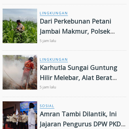
Bantuan dan Layanan
Kesehatan
LINGKUNGAN
Dari Perkebunan Petani
Jambai Makmur, Polsek
Kandis Kembangkan
5 jam lalu
Swasembada Pangan
Nasional
LINGKUNGAN
Karhutla Sungai Guntung
Hilir Melebar, Alat Berat
Tambahan dan Heli Water
5 jam lalu
Bombing Dikerahkan
SOSIAL
Amran Tambi Dilantik, Ini
Jajaran Pengurus DPW PKDP