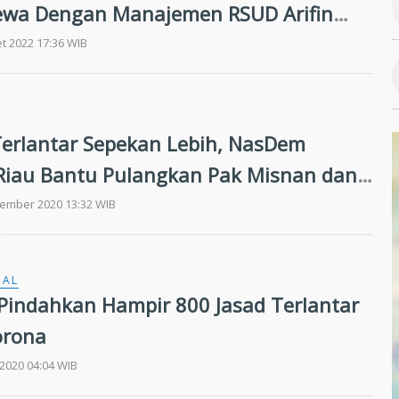
ewa Dengan Manajemen RSUD Arifin
t 2022 17:36 WIB
Terlantar Sepekan Lebih, NasDem
 Riau Bantu Pulangkan Pak Misnan dan
 Batam
tember 2020 13:32 WIB
NAL
Pindahkan Hampir 800 Jasad Terlantar
orona
 2020 04:04 WIB