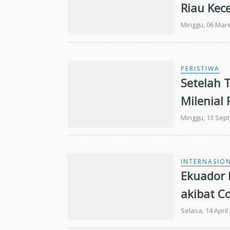
Riau Kec
Achmad
Minggu, 06 Mare
PERISTIWA
Setelah 
Milenial
Isteri ke
Minggu, 13 Sep
INTERNASIO
Ekuador 
akibat C
Selasa, 14 April