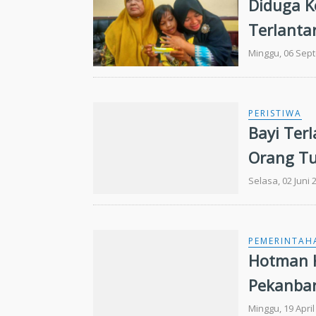
Diduga K
Terlanta
Minggu, 06 Sep
PERISTIWA
Bayi Ter
Orang T
Selasa, 02 Juni 
PEMERINTAH
Hotman K
Pekanba
Minggu, 19 April