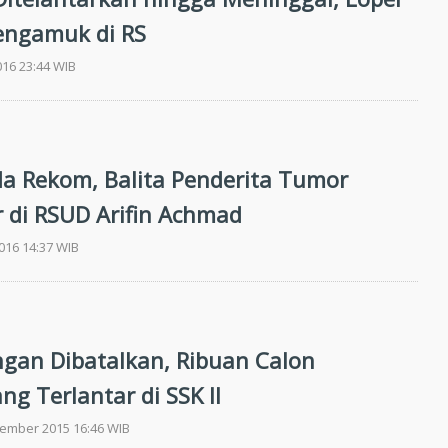
engamuk di RS
016 23:44 WIB
a Rekom, Balita Penderita Tumor
r di RSUD Arifin Achmad
2016 14:37 WIB
gan Dibatalkan, Ribuan Calon
g Terlantar di SSK II
tember 2015 16:46 WIB