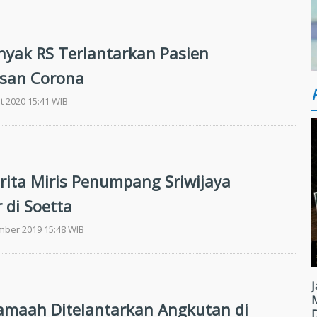
anyak RS Terlantarkan Pasien
san Corona
t 2020 15:41 WIB
erita Miris Penumpang Sriwijaya
 di Soetta
mber 2019 15:48 WIB
J
amaah Ditelantarkan Angkutan di