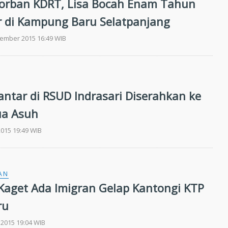
orban KDRT, Lisa Bocah Enam Tahun
r di Kampung Baru Selatpanjang
tember 2015 16:49 WIB
lantar di RSUD Indrasari Diserahkan ke
ua Asuh
2015 19:49 WIB
AN
aget Ada Imigran Gelap Kantongi KTP
ru
 2015 19:04 WIB