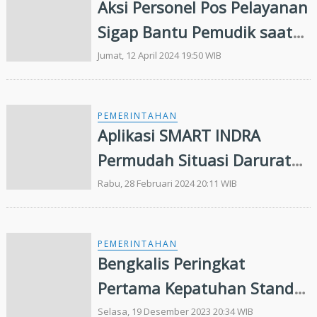
Aksi Personel Pos Pelayanan
Sigap Bantu Pemudik saat
Ban Mobil Pecah di Jalimtim
Jumat, 12 April 2024 19:50 WIB
PEMERINTAHAN
Aplikasi SMART INDRA
Permudah Situasi Darurat
Dalam Pelayanan
Rabu, 28 Februari 2024 20:11 WIB
PEMERINTAHAN
Bengkalis Peringkat
Pertama Kepatuhan Standar
Pelayanan Publik se-Riau
Selasa, 19 Desember 2023 20:34 WIB