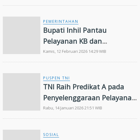
Komitmen Pelayanan
Terbaik Masyarakat
PEMERINTAHAN
Bupati Inhil Pantau
Pelayanan KB dan
Kesehatan Serentak
Kamis, 12 Februari 2026 14:29 WIB
PUSPEN TNI
TNI Raih Predikat A pada
Penyelenggaraan Pelayanan
Publik Tahun 2025
Rabu, 14 Januari 2026 21:51 WIB
SOSIAL