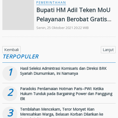
PEMERINTAHAN
Bupati HM Adil Teken MoU
Pelayanan Berobat Gratis
dengan Pemkab Karimun
Senin, 25 Oktober 2021 20:22 WIB
Kembali
Lanjut
TERPOPULER
1
Hasil Seleksi Admintrasi Komisaris dan Direksi BRK
Syariah Diumumkan, Ini Namanya
2
Paradoks Perdamaian Hotman Paris–PWI: Ketika
Hukum Tunduk pada Bargaining Power dan Panggung
Elit
3
Tembilahan Mencekam, Teror Monyet Kian
Meresahkan Warga, Belasan Korban Dilarikan ke