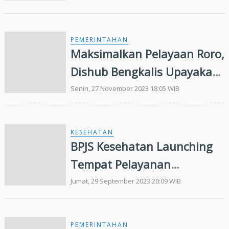
PEMERINTAHAN
Maksimalkan Pelayaan Roro,
Dishub Bengkalis Upayakan
Pemindahan Pengisian BBM
Senin, 27 November 2023 18:05 WIB
dari Batam ke Dumai
KESEHATAN
BPJS Kesehatan Launching
Tempat Pelayanan
Informasi BPJS di RSUD
Jumat, 29 September 2023 20:09 WIB
Bengkalis
PEMERINTAHAN