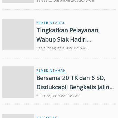
Susun RAD Pelayanan
Selasa, 27 Desember 2022 20:40 WIB
Kepemudaan
PEMERINTAHAN
Tingkatkan Pelayanan,
Wabup Siak Hadiri
Sosialisasi Penilaian
Senin, 22 Agustus 2022 19:16 WIB
Pelayanan Publik
PEMERINTAHAN
Bersama 20 TK dan 6 SD,
Disdukcapil Bengkalis Jalin
Kerjasama Pelayanan
Rabu, 22 Juni 2022 20:23 WIB
Dokumen Kependudukan