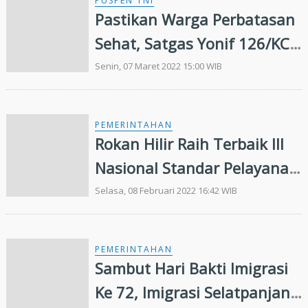
PUSPEN TNI
Pastikan Warga Perbatasan
Sehat, Satgas Yonif 126/KC
Berikan Pelayanan
Senin, 07 Maret 2022 15:00 WIB
Kesehatan Secara Door to
Door
PEMERINTAHAN
Rokan Hilir Raih Terbaik III
Nasional Standar Pelayanan
Publik Tahun 2021
Selasa, 08 Februari 2022 16:42 WIB
PEMERINTAHAN
Sambut Hari Bakti Imigrasi
Ke 72, Imigrasi Selatpanjang