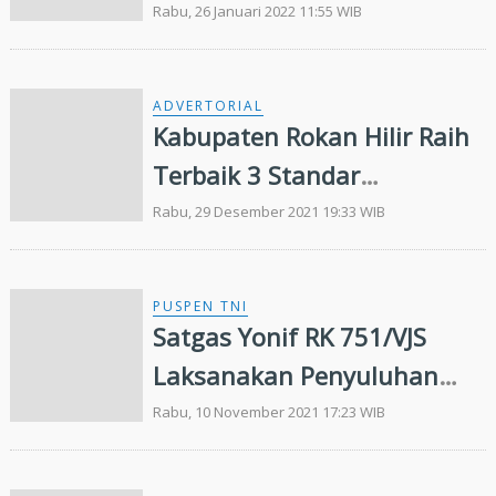
Komitmen Tingkat
Rabu, 26 Januari 2022 11:55 WIB
Pelayanan
ADVERTORIAL
Kabupaten Rokan Hilir Raih
Terbaik 3 Standar
Pelayanan Publik Nasional
Rabu, 29 Desember 2021 19:33 WIB
Tahun 2021
PUSPEN TNI
Satgas Yonif RK 751/VJS
Laksanakan Penyuluhan
dan Pelayanan Kesehatan
Rabu, 10 November 2021 17:23 WIB