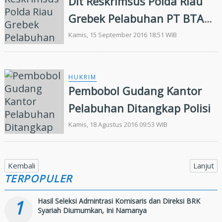
Dit Reskrimsus Polda Riau
Grebek Pelabuhan PT BTA
Pekanbaru
Kamis, 15 September 2016 18:51 WIB
HUKRIM
Pembobol Gudang Kantor
Pelabuhan Ditangkap Polisi
Kamis, 18 Agustus 2016 09:53 WIB
Kembali
Lanjut
TERPOPULER
1
Hasil Seleksi Admintrasi Komisaris dan Direksi BRK
Syariah Diumumkan, Ini Namanya