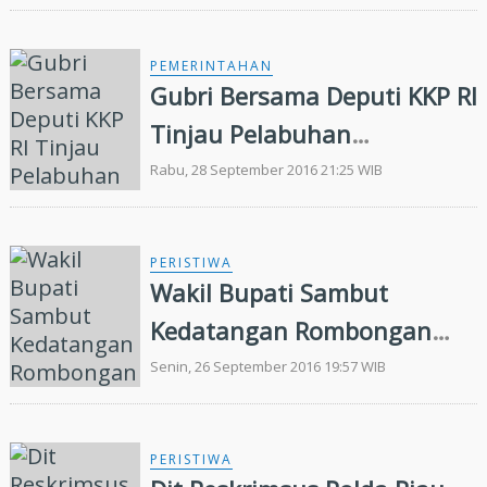
PEMERINTAHAN
Gubri Bersama Deputi KKP RI
Tinjau Pelabuhan
Pelelangan Ikan di Dumai
Rabu, 28 September 2016 21:25 WIB
PERISTIWA
Wakil Bupati Sambut
Kedatangan Rombongan
Jamaah Haji Siak di
Senin, 26 September 2016 19:57 WIB
Pelabuhan Buton
PERISTIWA