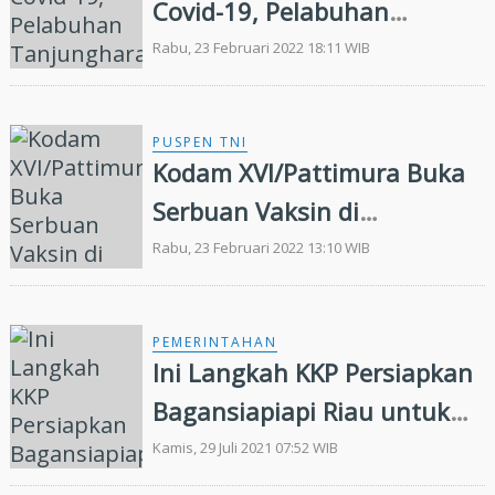
Covid-19, Pelabuhan
Tanjungharapan akan
Rabu, 23 Februari 2022 18:11 WIB
Dibentuk Pos dan Satgas
Khusus
PUSPEN TNI
Kodam XVI/Pattimura Buka
Serbuan Vaksin di
Pelabuhan Ambon
Rabu, 23 Februari 2022 13:10 WIB
PEMERINTAHAN
Ini Langkah KKP Persiapkan
Bagansiapiapi Riau untuk
Pelabuhan Perikanan
Kamis, 29 Juli 2021 07:52 WIB
Terintegrasi