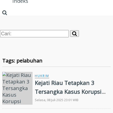
Indeks
Tags: pelabuhan
HUKRIM
Kejati Riau Tetapkan 3
Tersangka Kasus Korupsi
Pembangunan Pelabuhan
Selasa, 08 Juli 2025 23:01 WIB
Sagu-sagu Lukit