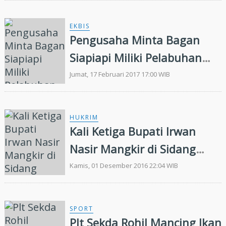
EKBIS
Pengusaha Minta Bagan
Siapiapi Miliki Pelabuhan
Internasional
Jumat, 17 Februari 2017 17:00 WIB
HUKRIM
Kali Ketiga Bupati Irwan
Nasir Mangkir di Sidang
Korupsi Lahan Pelabuhan
Kamis, 01 Desember 2016 22:04 WIB
Dorak
SPORT
Plt Sekda Rohil Mancing Ikan