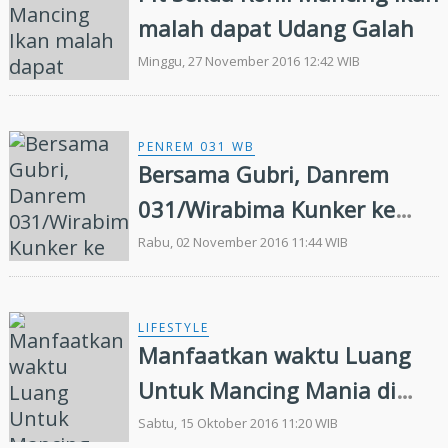
malah dapat Udang Galah
Minggu, 27 November 2016 12:42 WIB
PENREM 031 WB
Bersama Gubri, Danrem
031/Wirabima Kunker ke
Pelabuhan Samudera Kuala
Rabu, 02 November 2016 11:44 WIB
Enok
LIFESTYLE
Manfaatkan waktu Luang
Untuk Mancing Mania di
Pelabuhan Terubuk
Sabtu, 15 Oktober 2016 11:20 WIB