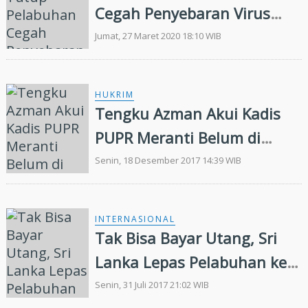
Cegah Penyebaran Virus
Corona
Jumat, 27 Maret 2020 18:10 WIB
HUKRIM
Tengku Azman Akui Kadis
PUPR Meranti Belum di
Tahan Kejari
Senin, 18 Desember 2017 14:39 WIB
INTERNASIONAL
Tak Bisa Bayar Utang, Sri
Lanka Lepas Pelabuhan ke
Cina
Senin, 31 Juli 2017 21:02 WIB