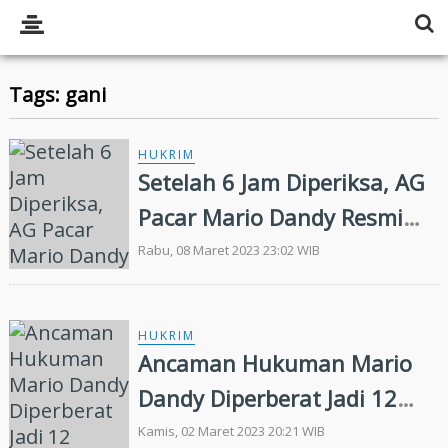
Tags: gani
HUKRIM
Setelah 6 Jam Diperiksa, AG
Pacar Mario Dandy Resmi
Ditahan!
Rabu, 08 Maret 2023 23:02 WIB
HUKRIM
Ancaman Hukuman Mario
Dandy Diperberat Jadi 12
Tahun Bui, Ini Pasal yang
Kamis, 02 Maret 2023 20:21 WIB