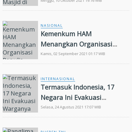
100 Jamaah Tewas
Minggu, 10 Oktober 2021 19:16 WIB
NASIONAL
Kemenkum HAM
Menangkan Organisasi
Penulis Satupena Pihak
Kamis, 02 September 2021 01:17 WIB
Nasir Tamara
INTERNASIONAL
Termasuk Indonesia, 17
Negara Ini Evakuasi
Warganya dari Afghanistan
Selasa, 24 Agustus 2021 17:07 WIB