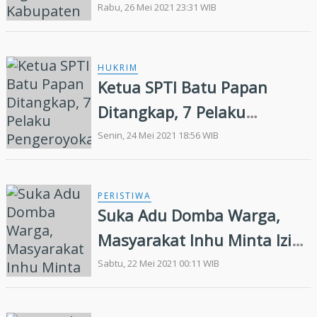
Riau Serius Tangani Covid-
Rabu, 26 Mei 2021 23:31 WIB
19
HUKRIM
Ketua SPTI Batu Papan
Ditangkap, 7 Pelaku
Pengeroyokan Diburu Polres
Senin, 24 Mei 2021 18:56 WIB
Inhu
PERISTIWA
Suka Adu Domba Warga,
Masyarakat Inhu Minta Izin
PKS PT Karisma Agro
Sabtu, 22 Mei 2021 00:11 WIB
Sejahtera Dicabut