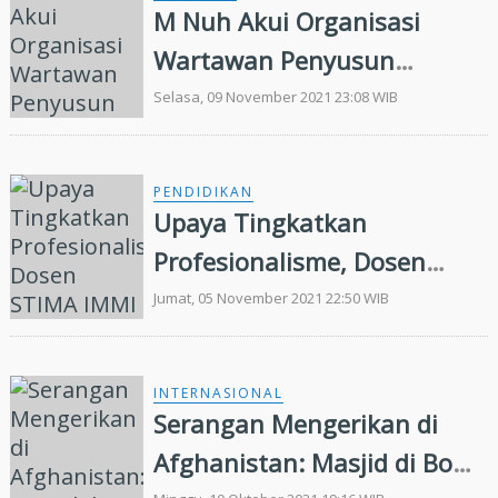
M Nuh Akui Organisasi
Wartawan Penyusun
Peraturan Pers
Selasa, 09 November 2021 23:08 WIB
PENDIDIKAN
Upaya Tingkatkan
Profesionalisme, Dosen
STIMA IMMI Tanda Tangani
Jumat, 05 November 2021 22:50 WIB
Pakta Integritas
INTERNASIONAL
Serangan Mengerikan di
Afghanistan: Masjid di Bom,