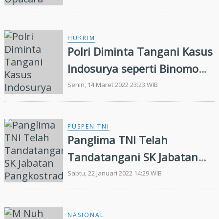
Raider 600/Modang
HUKRIM
Polri Diminta Tangani Kasus
Indosurya seperti Binomo
dan Quotex
Senin, 14 Maret 2022 23:23 WIB
PUSPEN TNI
Panglima TNI Telah
Tandatangani SK Jabatan
Pangkostrad,
Sabtu, 22 Januari 2022 14:29 WIB
Pangkoarmada, dan
Pangkoopsudnas
NASIONAL