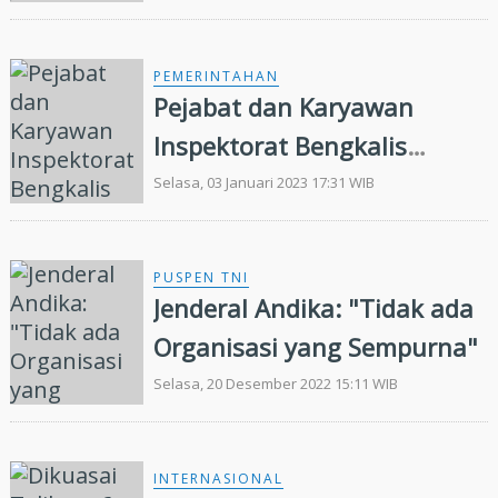
Menjeratnya
PEMERINTAHAN
Pejabat dan Karyawan
Inspektorat Bengkalis
Tandatangani Pakta
Selasa, 03 Januari 2023 17:31 WIB
Integritas
PUSPEN TNI
Jenderal Andika: "Tidak ada
Organisasi yang Sempurna"
Selasa, 20 Desember 2022 15:11 WIB
INTERNASIONAL