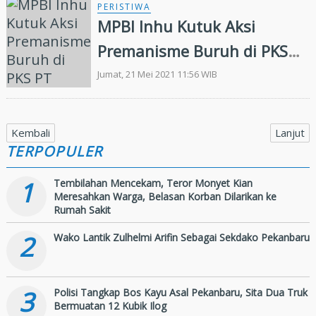
PERISTIWA
MPBI Inhu Kutuk Aksi
Premanisme Buruh di PKS
PT Karisma Agro Sejahtera
Jumat, 21 Mei 2021 11:56 WIB
Kembali
Lanjut
TERPOPULER
1
Tembilahan Mencekam, Teror Monyet Kian
Meresahkan Warga, Belasan Korban Dilarikan ke
Rumah Sakit
2
Wako Lantik Zulhelmi Arifin Sebagai Sekdako Pekanbaru
3
Polisi Tangkap Bos Kayu Asal Pekanbaru, Sita Dua Truk
Bermuatan 12 Kubik Ilog