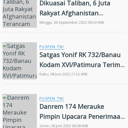
Dikuasai Taliban, 6 Juta
Rakyat Afghanistan
Terancam Kelaparan
Minggu, 04 September 2022 09:24 WIB
PUSPEN TNI
Satgas Yonif RK 732/Banau
Kodam XVI/Patimura Terima
Senjata Organik Dari
Rabu, 08 Juni 2022 21:52 WIB
Masyarakat
PUSPEN TNI
Danrem 174 Merauke
Pimpin Upacara Penerimaan
Satgas Satuan Organik Yonif
Senin, 06 Juni 2022 06:08 WIB