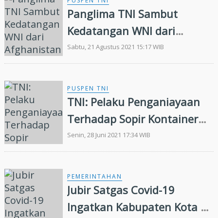
PUSPEN TNI
Panglima TNI Sambut
Kedatangan WNI dari
Afghanistan
Sabtu, 21 Agustus 2021 15:17 WIB
PUSPEN TNI
TNI: Pelaku Penganiayaan
Terhadap Sopir Kontainer
Ternyata Warga Sipil
Senin, 28 Juni 2021 17:34 WIB
PEMERINTAHAN
Jubir Satgas Covid-19
Ingatkan Kabupaten Kota di