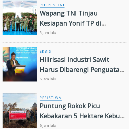
Perambahan Hutan
PUSPEN TNI
Wapang TNI Tinjau
Kesiapan Yonif TP di
Sumatera Utara
3 jam lalu
EKBIS
Hilirisasi Industri Sawit
Harus Dibarengi Penguatan
Ekosistem Hulu hingga Hilir
6 jam lalu
PERISTIWA
Puntung Rokok Picu
Kebakaran 5 Hektare Kebun
Sawit
6 jam lalu