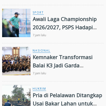
SPORT
Awali Laga Championship
2026/2027, PSPS Hadapi
PSIS Malam Ini
7 jam lalu
NASIONAL
Kemnaker Transformasi
Balai K3 Jadi Garda
Terdepan Pencegahan
7 jam lalu
Kecelakaan Kerja
HUKRIM
Pria di Pelalawan Ditangkap
Usai Bakar Lahan untuk