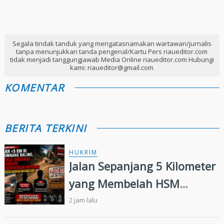
Segala tindak tanduk yang mengatasnamakan wartawan/jurnalis
tanpa menunjukkan tanda pengenal/Kartu Pers riaueditor.com
tidak menjadi tanggungjawab Media Online riaueditor.com Hubungi
kami: riaueditor@gmail.com
KOMENTAR
BERITA TERKINI
HUKRIM
Jalan Sepanjang 5 Kilometer
yang Membelah HSM
Rimbang Baling Diduga
2 jam lalu
Didanai Residivis