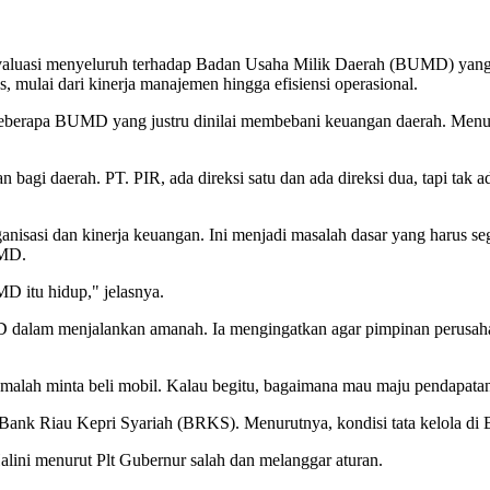
uasi menyeluruh terhadap Badan Usaha Milik Daerah (BUMD) yang di
s, mulai dari kinerja manajemen hingga efisiensi operasional.
si beberapa BUMD yang justru dinilai membebani keuangan daerah. M
gi daerah. PT. PIR, ada direksi satu dan ada direksi dua, tapi tak a
ganisasi dan kinerja keuangan. Ini menjadi masalah dasar yang harus s
UMD.
MD itu hidup," jelasnya.
dalam menjalankan amanah. Ia mengingatkan agar pimpinan perusahaan
 malah minta beli mobil. Kalau begitu, bagaimana mau maju pendapatan
ank Riau Kepri Syariah (BRKS). Menurutnya, kondisi tata kelola di B
Halini menurut Plt Gubernur salah dan melanggar aturan.