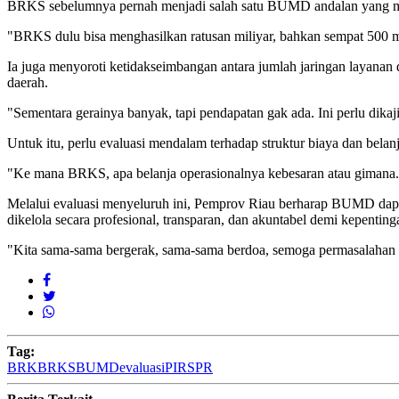
BRKS sebelumnya pernah menjadi salah satu BUMD andalan yang ma
"BRKS dulu bisa menghasilkan ratusan miliyar, bahkan sempat 500 m
Ia juga menyoroti ketidakseimbangan antara jumlah jaringan layanan
daerah.
"Sementara gerainya banyak, tapi pendapatan gak ada. Ini perlu dikaji
Untuk itu, perlu evaluasi mendalam terhadap struktur biaya dan bela
"Ke mana BRKS, apa belanja operasionalnya kebesaran atau gimana. In
Melalui evaluasi menyeluruh ini, Pemprov Riau berharap BUMD dapat
dikelola secara profesional, transparan, dan akuntabel demi kepentin
"Kita sama-sama bergerak, sama-sama berdoa, semoga permasalahan B
Tag:
BRK
BRKS
BUMD
evaluasi
PIR
SPR