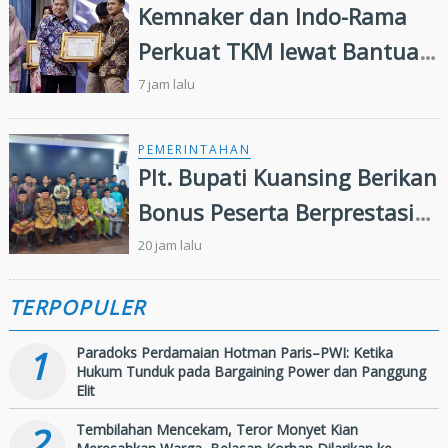
Kemnaker dan Indo-Rama
Perkuat TKM lewat Bantuan
Modal Usaha
7 jam lalu
PEMERINTAHAN
Plt. Bupati Kuansing Berikan
Bonus Peserta Berprestasi
MTQ ke 44 Tingkat Provinsi
20 jam lalu
Riau
TERPOPULER
1
Paradoks Perdamaian Hotman Paris–PWI: Ketika
Hukum Tunduk pada Bargaining Power dan Panggung
Elit
2
Tembilahan Mencekam, Teror Monyet Kian