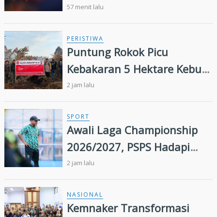
Ekosistem Hulu hingga Hilir
57 menit lalu
PERISTIWA
Puntung Rokok Picu
Kebakaran 5 Hektare Kebun
Sawit
2 jam lalu
SPORT
Awali Laga Championship
2026/2027, PSPS Hadapi
PSIS Malam Ini
2 jam lalu
NASIONAL
Kemnaker Transformasi