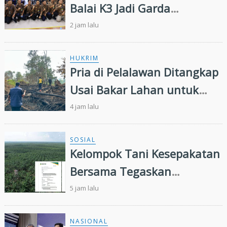
Balai K3 Jadi Garda
Terdepan Pencegahan
2 jam lalu
Kecelakaan Kerja
HUKRIM
Pria di Pelalawan Ditangkap
Usai Bakar Lahan untuk
Kebun Sawit
4 jam lalu
SOSIAL
Kelompok Tani Kesepakatan
Bersama Tegaskan
Penugasan Pengelolaan
5 jam lalu
Lahan Eks Ationg Legal
NASIONAL