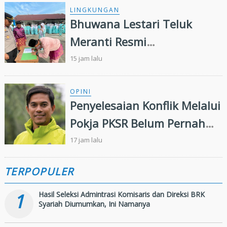
LINGKUNGAN
Bhuwana Lestari Teluk
Meranti Resmi
Dikukuhkan,Wujudkan
15 jam lalu
Generasi Muda Peduli
Lingkungan
OPINI
Penyelesaian Konflik Melalui
Pokja PKSR Belum Pernah
Terwujud: Menguji
17 jam lalu
Keseriusan APP Group
TERPOPULER
Menjalankan Remedy
Framework FSC
1
Hasil Seleksi Admintrasi Komisaris dan Direksi BRK
Syariah Diumumkan, Ini Namanya