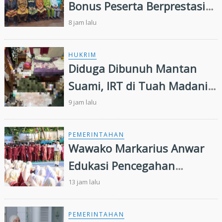
Bonus Peserta Berprestasi
MTQ ke 44 Tingkat Provinsi
8 jam lalu
Riau
HUKRIM
Diduga Dibunuh Mantan
Suami, IRT di Tuah Madani
Tewas Bersimbah Darah
9 jam lalu
dalam Kamar
PEMERINTAHAN
Wawako Markarius Anwar
Edukasi Pencegahan
HIV/AIDS di Kalangan Pelajar
13 jam lalu
PEMERINTAHAN