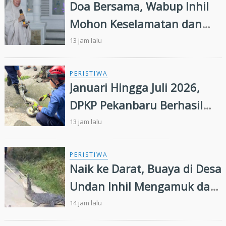
Doa Bersama, Wabup Inhil
Mohon Keselamatan dan
Keberkahan Daerah
13 jam lalu
PERISTIWA
Januari Hingga Juli 2026,
DPKP Pekanbaru Berhasil
Evakuasi 72 Ekor Ular di
13 jam lalu
Permukiman Warga
PERISTIWA
Naik ke Darat, Buaya di Desa
Undan Inhil Mengamuk dan
Kejar Warga
14 jam lalu