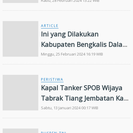
Security Symposium
Rabu, 28 Februari 2024 13:22 WIB
ARTICLE
Ini yang Dilakukan
Kabupaten Bengkalis Dalam
Menjaga Teritorial NKRI
Minggu, 25 Februari 2024 16:19 WIB
PERISTIWA
Kapal Tanker SPOB Wijaya
Tabrak Tiang Jembatan Kaca
Skywalk Tengku Buang
Sabtu, 13 Januari 2024 00:17 WIB
Asmara