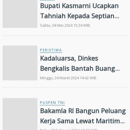
Bupati Kasmarni Ucapkan
Tahniah Kepada Septian
Nugraha dan M Alga atas
Sabtu, 04 Mei 2024 15:34 WIB
Penghargaan Suara Pileg
Terbanyak
PERISTIWA
Kadaluarsa, Dinkes
Bengkalis Bantah Buang
Obat di UPT Puskemas Balai
Minggu, 24 Maret 2024 14:42 WIB
Raja
PUSPEN TNI
Bakamla RI Bangun Peluang
Kerja Sama Lewat Maritime