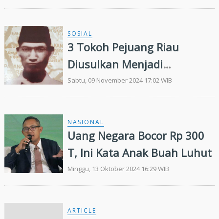
Keuangan RAPBD Tahun
2025
SOSIAL
3 Tokoh Pejuang Riau
Diusulkan Menjadi
Pahlawan Nasional
Sabtu, 09 November 2024 17:02 WIB
NASIONAL
Uang Negara Bocor Rp 300
T, Ini Kata Anak Buah Luhut
Minggu, 13 Oktober 2024 16:29 WIB
ARTICLE