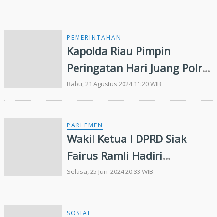
Prabowo
PEMERINTAHAN
Kapolda Riau Pimpin
Peringatan Hari Juang Polri
2024
Rabu, 21 Agustus 2024 11:20 WIB
PARLEMEN
Wakil Ketua I DPRD Siak
Fairus Ramli Hadiri
Peresmian Stadion Mini Sri
Selasa, 25 Juni 2024 20:33 WIB
Bijuangsa Koto Gasib
SOSIAL