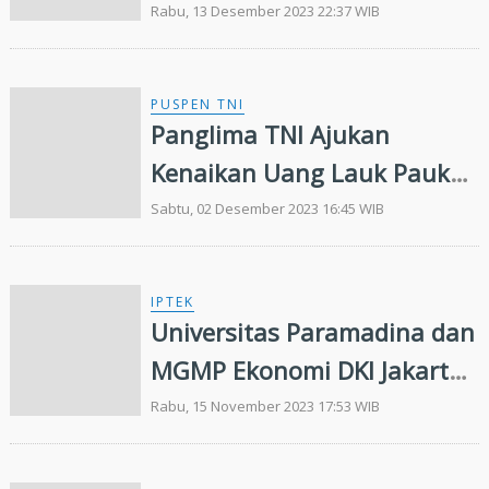
Anjangsana ke Veteran dan
Rabu, 13 Desember 2023 22:37 WIB
Warakawuri
PUSPEN TNI
Panglima TNI Ajukan
Kenaikan Uang Lauk Pauk
Prajurit TNI
Sabtu, 02 Desember 2023 16:45 WIB
IPTEK
Universitas Paramadina dan
MGMP Ekonomi DKI Jakarta
Selenggarakan ToT Literasi
Rabu, 15 November 2023 17:53 WIB
Ekonomi dan Keuangan
Digital