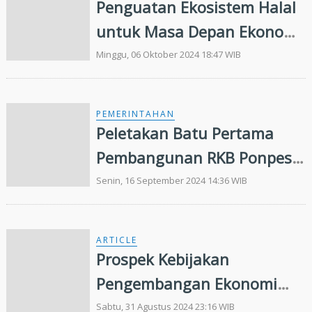
Penguatan Ekosistem Halal
untuk Masa Depan Ekonomi
dan Keuangan Syariah
Minggu, 06 Oktober 2024 18:47 WIB
PEMERINTAHAN
Peletakan Batu Pertama
Pembangunan RKB Ponpes
Jabal Nur, Bupati Alfedri:
Senin, 16 September 2024 14:36 WIB
Semoga Makin Maju
ARTICLE
Prospek Kebijakan
Pengembangan Ekonomi
Keuangan Syariah di Era
Sabtu, 31 Agustus 2024 23:16 WIB