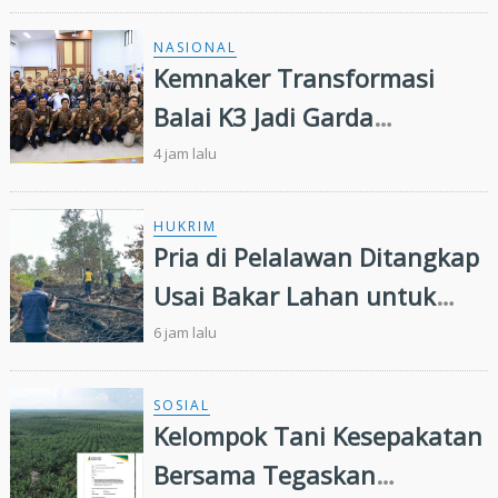
NASIONAL
Kemnaker Transformasi
Balai K3 Jadi Garda
Terdepan Pencegahan
4 jam lalu
Kecelakaan Kerja
HUKRIM
Pria di Pelalawan Ditangkap
Usai Bakar Lahan untuk
Kebun Sawit
6 jam lalu
SOSIAL
Kelompok Tani Kesepakatan
Bersama Tegaskan