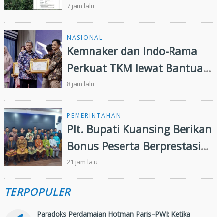
Penugasan Pengelolaan
7 jam lalu
Lahan Eks Ationg Legal
NASIONAL
Kemnaker dan Indo-Rama
Perkuat TKM lewat Bantuan
Modal Usaha
8 jam lalu
PEMERINTAHAN
Plt. Bupati Kuansing Berikan
Bonus Peserta Berprestasi
MTQ ke 44 Tingkat Provinsi
21 jam lalu
Riau
TERPOPULER
Paradoks Perdamaian Hotman Paris–PWI: Ketika