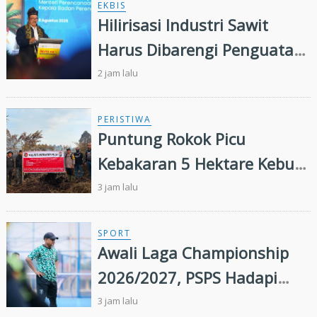
EKBIS
Hilirisasi Industri Sawit
Harus Dibarengi Penguatan
Ekosistem Hulu hingga Hilir
2 jam lalu
PERISTIWA
Puntung Rokok Picu
Kebakaran 5 Hektare Kebun
Sawit
3 jam lalu
SPORT
Awali Laga Championship
2026/2027, PSPS Hadapi
PSIS Malam Ini
3 jam lalu