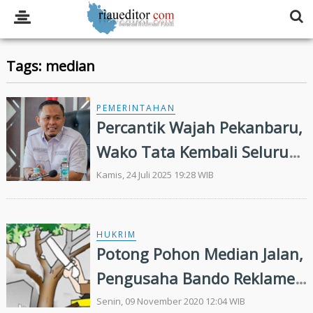
Tags: median
PEMERINTAHAN
Percantik Wajah Pekanbaru,
Wako Tata Kembali Seluruh
Taman Median Jalan
Kamis, 24 Juli 2025 19:28 WIB
HUKRIM
Potong Pohon Median Jalan,
Pengusaha Bando Reklame
Ditangkap Polisi
Senin, 09 November 2020 12:04 WIB