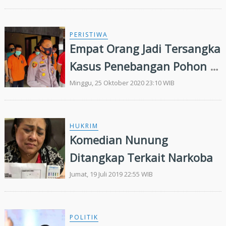
PERISTIWA
Empat Orang Jadi Tersangka
Kasus Penebangan Pohon di
Median Jalan Tuanku
Minggu, 25 Oktober 2020 23:10 WIB
Tambusai
HUKRIM
Komedian Nunung
Ditangkap Terkait Narkoba
Jumat, 19 Juli 2019 22:55 WIB
POLITIK