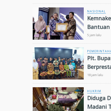
NASIONAL
Kemnaker
Bantuan
5 jam lalu
PEMERINTAH
Plt. Bup
Berprest
18 jam lalu
HUKRIM
Diduga Dib
Madani 