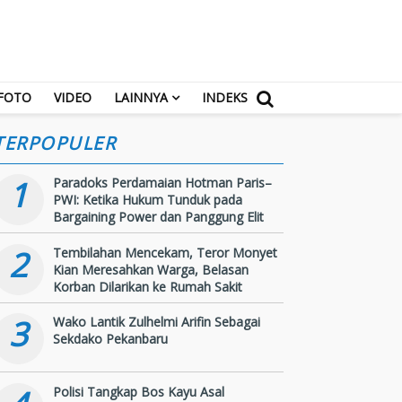
FOTO
VIDEO
LAINNYA
INDEKS
TERPOPULER
1
Paradoks Perdamaian Hotman Paris–
PWI: Ketika Hukum Tunduk pada
Bargaining Power dan Panggung Elit
2
Tembilahan Mencekam, Teror Monyet
Kian Meresahkan Warga, Belasan
Korban Dilarikan ke Rumah Sakit
3
Wako Lantik Zulhelmi Arifin Sebagai
Sekdako Pekanbaru
Polisi Tangkap Bos Kayu Asal