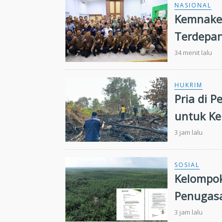
NASIONAL
Kemnaker
Terdepan
34 menit lalu
HUKRIM
Pria di 
untuk Ke
3 jam lalu
SOSIAL
Kelompok
Penugasa
3 jam lalu