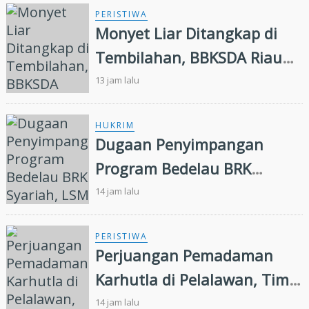
Dunia Kerja
PERISTIWA
Monyet Liar Ditangkap di
Tembilahan, BBKSDA Riau
Lakukan Identifikasi
13 jam lalu
HUKRIM
Dugaan Penyimpangan
Program Bedelau BRK
Syariah, LSM Minta Kejati
14 jam lalu
Riau Periksa Direksi
PERISTIWA
Perjuangan Pemadaman
Karhutla di Pelalawan, Tim
Manggala Agni Jalan Kaki
14 jam lalu