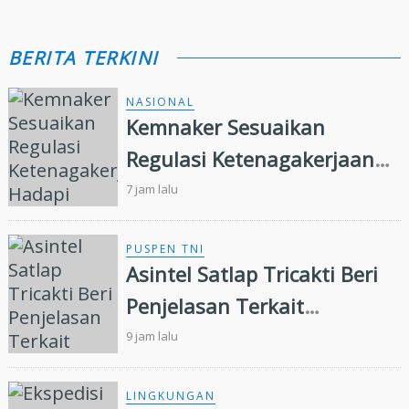
BERITA TERKINI
NASIONAL
Kemnaker Sesuaikan
Regulasi Ketenagakerjaan
Hadapi Dinamika Dunia
7 jam lalu
Kerja
PUSPEN TNI
Asintel Satlap Tricakti Beri
Penjelasan Terkait
Penanganan 53 Ton Pasir
9 jam lalu
Timah di Air Merbau
LINGKUNGAN