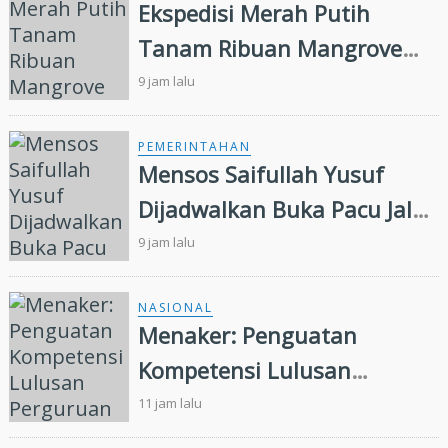
Ekspedisi Merah Putih
Tanam Ribuan Mangrove
dan Serahkan Bantuan
9 jam lalu
Nelayan di Pulau Rupat
PEMERINTAHAN
Mensos Saifullah Yusuf
Dijadwalkan Buka Pacu Jalur
2026 dan Resmikan Sekolah
9 jam lalu
Rakyat di Kuansing
NASIONAL
Menaker: Penguatan
Kompetensi Lulusan
Perguruan Tinggi Penting
11 jam lalu
untuk Menjawab Kebutuhan