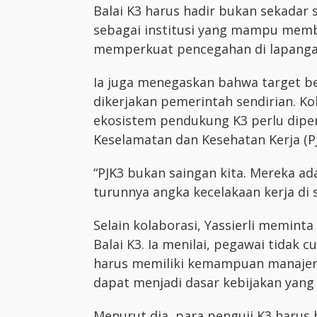
Balai K3 harus hadir bukan sekadar s
sebagai institusi yang mampu memb
memperkuat pencegahan di lapanga
Ia juga menegaskan bahwa target be
dikerjakan pemerintah sendirian. Ko
ekosistem pendukung K3 perlu dipe
Keselamatan dan Kesehatan Kerja (PJ
“PJK3 bukan saingan kita. Mereka ada
turunnya angka kecelakaan kerja di s
Selain kolaborasi, Yassierli memint
Balai K3. Ia menilai, pegawai tidak 
harus memiliki kemampuan manajerial
dapat menjadi dasar kebijakan yang 
Menurut dia, para penguji K3 harus