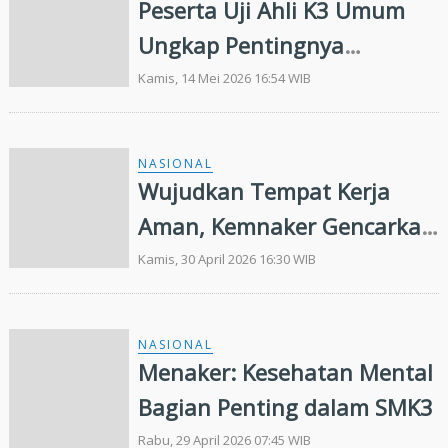
Peserta Uji Ahli K3 Umum
Ungkap Pentingnya
Kompetensi K3 di Dunia
Kamis, 14 Mei 2026 16:54 WIB
Industri
NASIONAL
Wujudkan Tempat Kerja
Aman, Kemnaker Gencarkan
Pembinaan dan Sertifikasi
Kamis, 30 April 2026 16:30 WIB
Ahli K3
NASIONAL
Menaker: Kesehatan Mental
Bagian Penting dalam SMK3
Rabu, 29 April 2026 07:45 WIB