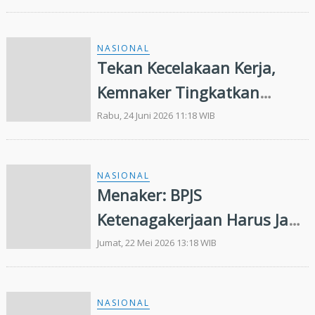
Keselamatan dan Kesehatan
Kerja
NASIONAL
Tekan Kecelakaan Kerja,
Kemnaker Tingkatkan
Kematangan Budaya K3
Rabu, 24 Juni 2026 11:18 WIB
NASIONAL
Menaker: BPJS
Ketenagakerjaan Harus Jadi
Motor Penggerak K3
Jumat, 22 Mei 2026 13:18 WIB
NASIONAL