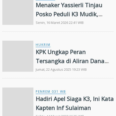
Menaker Yassierli Tinjau
Posko Peduli K3 Mudik,
Pastikan Awak Angkutan
Senin, 16 Maret 2026 22:41 WIB
Sehat demi Mudik Aman
HUKRIM
KPK Ungkap Peran
Tersangka di Aliran Dana
Hasil Pemerasan Sertifikasi
Jumat, 22 Agustus 2025 19:23 WIB
K3
PENREM 031 WB
Hadiri Apel Siaga K3, Ini Kata
Kapten Inf Sulaiman