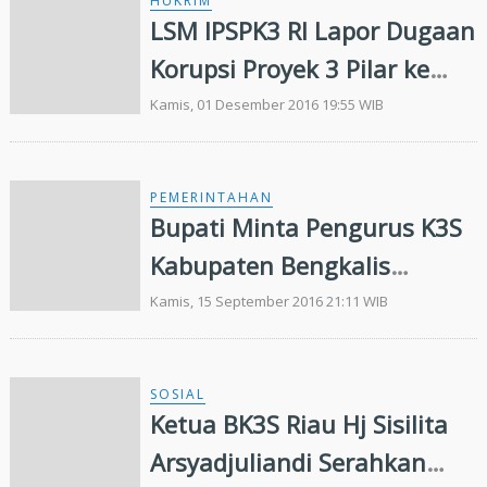
HUKRIM
LSM IPSPK3 RI Lapor Dugaan
Korupsi Proyek 3 Pilar ke
Kejati Riau
Kamis, 01 Desember 2016 19:55 WIB
PEMERINTAHAN
Bupati Minta Pengurus K3S
Kabupaten Bengkalis
Bekerja Cepat dan
Kamis, 15 September 2016 21:11 WIB
Profesional
SOSIAL
Ketua BK3S Riau Hj Sisilita
Arsyadjuliandi Serahkan