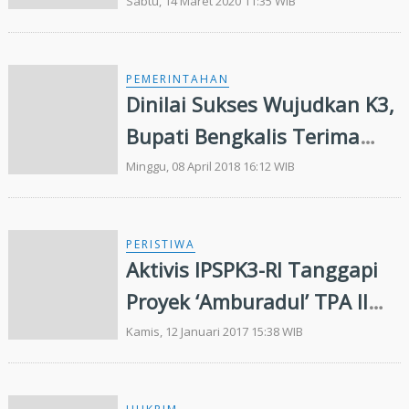
Sabtu, 14 Maret 2020 11:35 WIB
PEMERINTAHAN
Dinilai Sukses Wujudkan K3,
Bupati Bengkalis Terima
Penghargaan
Minggu, 08 April 2018 16:12 WIB
PERISTIWA
Aktivis IPSPK3-RI Tanggapi
Proyek ‘Amburadul’ TPA II
Muara Fajar
Kamis, 12 Januari 2017 15:38 WIB