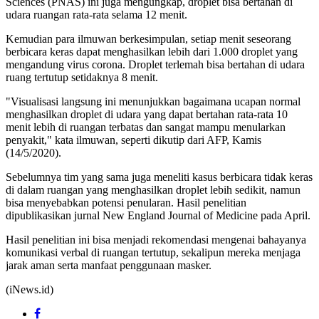
Sciences (PNAS) ini juga mengungkap, droplet bisa bertahan di
udara ruangan rata-rata selama 12 menit.
Kemudian para ilmuwan berkesimpulan, setiap menit seseorang
berbicara keras dapat menghasilkan lebih dari 1.000 droplet yang
mengandung virus corona. Droplet terlemah bisa bertahan di udara
ruang tertutup setidaknya 8 menit.
"Visualisasi langsung ini menunjukkan bagaimana ucapan normal
menghasilkan droplet di udara yang dapat bertahan rata-rata 10
menit lebih di ruangan terbatas dan sangat mampu menularkan
penyakit," kata ilmuwan, seperti dikutip dari AFP, Kamis
(14/5/2020).
Sebelumnya tim yang sama juga meneliti kasus berbicara tidak keras
di dalam ruangan yang menghasilkan droplet lebih sedikit, namun
bisa menyebabkan potensi penularan. Hasil penelitian
dipublikasikan jurnal New England Journal of Medicine pada April.
Hasil penelitian ini bisa menjadi rekomendasi mengenai bahayanya
komunikasi verbal di ruangan tertutup, sekalipun mereka menjaga
jarak aman serta manfaat penggunaan masker.
(iNews.id)