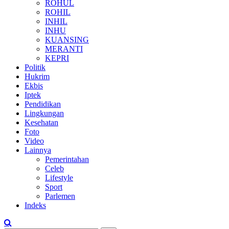
ROHUL
ROHIL
INHIL
INHU
KUANSING
MERANTI
KEPRI
Politik
Hukrim
Ekbis
Iptek
Pendidikan
Lingkungan
Kesehatan
Foto
Video
Lainnya
Pemerintahan
Celeb
Lifestyle
Sport
Parlemen
Indeks