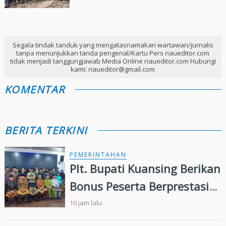
Segala tindak tanduk yang mengatasnamakan wartawan/jurnalis
tanpa menunjukkan tanda pengenal/Kartu Pers riaueditor.com
tidak menjadi tanggungjawab Media Online riaueditor.com Hubungi
kami: riaueditor@gmail.com
KOMENTAR
BERITA TERKINI
PEMERINTAHAN
Plt. Bupati Kuansing Berikan
Bonus Peserta Berprestasi
MTQ ke 44 Tingkat Provinsi
10 jam lalu
Riau