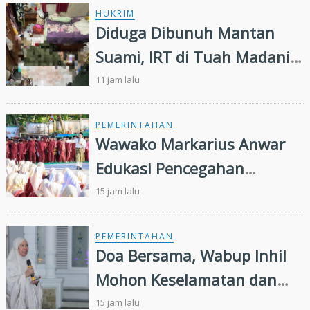
HUKRIM
Diduga Dibunuh Mantan
Suami, IRT di Tuah Madani
Tewas Bersimbah Darah
11 jam lalu
dalam Kamar
PEMERINTAHAN
Wawako Markarius Anwar
Edukasi Pencegahan
HIV/AIDS di Kalangan Pelajar
15 jam lalu
PEMERINTAHAN
Doa Bersama, Wabup Inhil
Mohon Keselamatan dan
Keberkahan Daerah
15 jam lalu