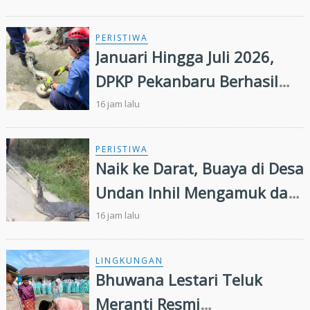
PERISTIWA
Januari Hingga Juli 2026,
DPKP Pekanbaru Berhasil
Evakuasi 72 Ekor Ular di
16 jam lalu
Permukiman Warga
PERISTIWA
Naik ke Darat, Buaya di Desa
Undan Inhil Mengamuk dan
Kejar Warga
16 jam lalu
LINGKUNGAN
Bhuwana Lestari Teluk
Meranti Resmi