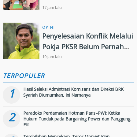
Dikukuhkan,Wujudkan
17 jam lalu
Generasi Muda Peduli
Lingkungan
OPINI
Penyelesaian Konflik Melalui
Pokja PKSR Belum Pernah
Terwujud: Menguji
19 jam lalu
Keseriusan APP Group
TERPOPULER
Menjalankan Remedy
Framework FSC
1
Hasil Seleksi Admintrasi Komisaris dan Direksi BRK
Syariah Diumumkan, Ini Namanya
2
Paradoks Perdamaian Hotman Paris–PWI: Ketika
Hukum Tunduk pada Bargaining Power dan Panggung
Elit
Tembilahan Mencekam, Teror Monyet Kian