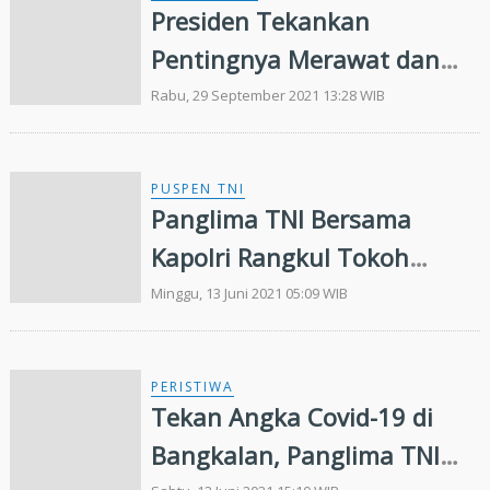
Presiden Tekankan
Pentingnya Merawat dan
Memelihara Hutan
Rabu, 29 September 2021 13:28 WIB
Mangrove di Tanah Air
PUSPEN TNI
Panglima TNI Bersama
Kapolri Rangkul Tokoh
Agama Dan Tokoh
Minggu, 13 Juni 2021 05:09 WIB
Masyarakat Untuk Tekan
Covid-19 di Bangkalan
PERISTIWA
Tekan Angka Covid-19 di
Bangkalan, Panglima TNI