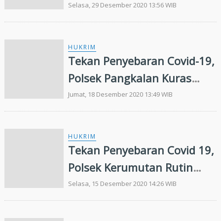
Gelar Operasi Yustisi Jelang
Selasa, 29 Desember 2020 13:56 WIB
Tahun Baru 2021
HUKRIM
Tekan Penyebaran Covid-19,
Polsek Pangkalan Kuras
Gelar Operasi Yustisi
Jumat, 18 Desember 2020 13:49 WIB
Gabungan
HUKRIM
Tekan Penyebaran Covid 19,
Polsek Kerumutan Rutin
Gelar Operasi Yustisi
Selasa, 15 Desember 2020 14:26 WIB