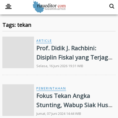
Tags: tekan
ARTICLE
Prof. Didik J. Rachbini:
Disiplin Fiskal yang Terjaga
dan Meredanya Tekanan
Selasa, 16 Juni 2026 19:31 WIB
Global Menjadi Sinyal Positif
bagi Perekonomian
PEMERINTAHAN
Indonesia
Fokus Tekan Angka
Stunting, Wabup Siak Husni
Merza Pimpin Rakerja Tim
Jumat, 07 Juni 2024 14:44 WIB