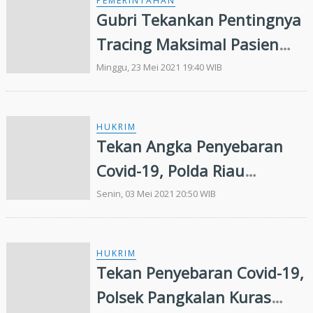
PEMERINTAHAN
Gubri Tekankan Pentingnya
Tracing Maksimal Pasien
Terkonfirmasi COVID-19
Minggu, 23 Mei 2021 19:40 WIB
HUKRIM
Tekan Angka Penyebaran
Covid-19, Polda Riau
Tingkatkan Intensitas Giat
Senin, 03 Mei 2021 20:50 WIB
Penyekatan dan
Pembubaran Kerumunan
HUKRIM
Tekan Penyebaran Covid-19,
Polsek Pangkalan Kuras