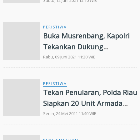
Dan Kapolri Rangkul Tokoh
Sabtu, 12 Juni 2021 15:10 WIB
Agama
PERISTIWA
Buka Musrenbang, Kapolri
Tekankan Dukung
Pemulihan Ekonomi Tahun
Rabu, 09 Juni 2021 11:20 WIB
2022
PERISTIWA
Tekan Penularan, Polda Riau
Siapkan 20 Unit Armada
Gelar Door To Door Lakukan
Senin, 24 Mei 2021 11:40 WIB
Vaksin Warga