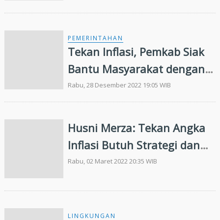
Kerja Usia Produktif dengan
Keahlian Khusus
PEMERINTAHAN
Tekan Inflasi, Pemkab Siak
Bantu Masyarakat dengan
Gerakan Pangan Murah
Rabu, 28 Desember 2022 19:05 WIB
Husni Merza: Tekan Angka
Inflasi Butuh Strategi dan
Kontrol Pasar
Rabu, 02 Maret 2022 20:35 WIB
LINGKUNGAN