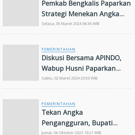
Pemkab Bengkalis Paparkan
Strategi Menekan Angka
Prevalensi Stunting
Selasa, 05 Maret 2024 06:36 WIB
PEMERINTAHAN
Diskusi Bersama APINDO,
Wabup Husni Paparkan
Keberhasilan Kabupaten
Sabtu, 02 Maret 2024 20:50 WIB
Siak Tekan Kasus Stunting
PEMERINTAHAN
Tekan Angka
Pengangguran, Bupati
Kasmarni Bekali Tenaga
Jumat, 06 Oktober 2023 19:21 WIB