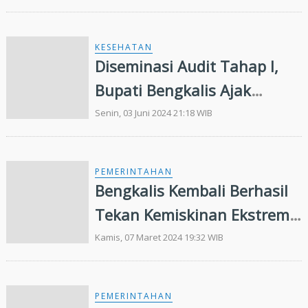
Penurunan Stunting
KESEHATAN
Diseminasi Audit Tahap I,
Bupati Bengkalis Ajak
Perkuat Sinergi Tekan
Senin, 03 Juni 2024 21:18 WIB
Prevalensi Stunting
PEMERINTAHAN
Bengkalis Kembali Berhasil
Tekan Kemiskinan Ekstrem
Nol Persen
Kamis, 07 Maret 2024 19:32 WIB
PEMERINTAHAN