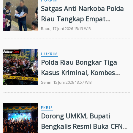
HUKRIM
Satgas Anti Narkoba Polda
Riau Tangkap Empat
Pengedar Sabu di Kawasan
Rabu, 17 Juni 2026 15:13 WIB
Pangeran Hidayat
HUKRIM
Polda Riau Bongkar Tiga
Kasus Kriminal, Kombes
Hasyim Perlihatkan Barang
Senin, 15 Juni 2026 13:57 WIB
Bukti Ranmor Hasil
Kejahatan
EKBIS
Dorong UMKM, Bupati
Bengkalis Resmi Buka CFN