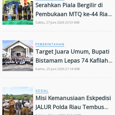
Serahkan Piala Bergilir di
Pembukaan MTQ ke-44 Riau,
Bupati Kasmarni Titip
Sabtu, 27 Juni 2026 23:53 WIB
Harapan Besar kepada
Kafilah Bengkalis
PEMERINTAHAN
Target Juara Umum, Bupati
Bistamam Lepas 74 Kafilah
Rohil dan 440 Peserta Pawai
Kamis, 25 Juni 2026 21:14 WIB
ke MTQ Riau XLIV di
Kuansing
SOSIAL
Misi Kemanusiaan Eskpedisi
JALUR Polda Riau Tembus