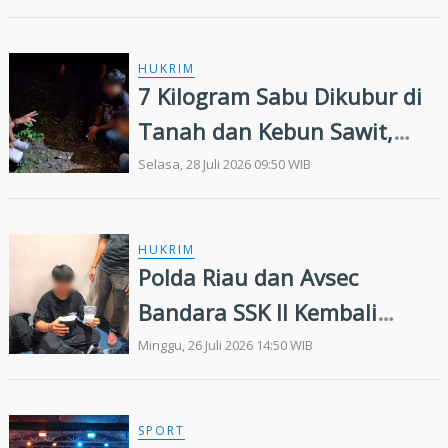
Internasional
HUKRIM
7 Kilogram Sabu Dikubur di
Tanah dan Kebun Sawit,
Ditresnarkoba Polda Riau
Selasa, 28 Juli 2026 09:50 WIB
Ringkus 3 Tersangka
HUKRIM
Polda Riau dan Avsec
Bandara SSK II Kembali
Gagalkan Penyelundupan
Minggu, 26 Juli 2026 14:50 WIB
Sabu 2,2 Kg
SPORT