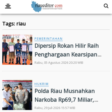
Tags: riau
PEMERINTAHAN
Dipersip Rokan Hilir Raih
Penghargaan Kearsipan
pada Festival Literasi Riau
Rabu, 05 Agustus 2026 20:20 WIB
2026
HUKRIM
Polda Riau Musnahkan
Narkoba Rp69,7 Miliar,
Gagalkan Jaringan
Rabu, 29 Juli 2026 15:57 WIB