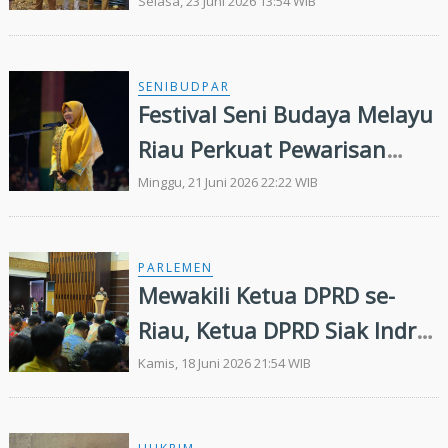
Pelosok Bagikan Bansos
Selasa, 23 Juni 2026 13:54 WIB
SENIBUDPAR
Festival Seni Budaya Melayu
Riau Perkuat Pewarisan
Tradisi di Negeri Istana
Minggu, 21 Juni 2026 22:22 WIB
PARLEMEN
Mewakili Ketua DPRD se-
Riau, Ketua DPRD Siak Indra
Gunawan Beri Sambutan di
Kamis, 18 Juni 2026 21:54 WIB
Penyerahan LHP BPK RI