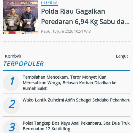
HUKRIM
Polda Riau Gagalkan
Peredaran 6,94 Kg Sabu dan
969 Cartridge Etomidate
Rabu, 10 Juni 2026 10:51 WIB
Senilai Rp9,8 Miliar
Kembali
Lanjut
TERPOPULER
1
Tembilahan Mencekam, Teror Monyet Kian
Meresahkan Warga, Belasan Korban Dilarikan ke
Rumah Sakit
2
Wako Lantik Zulhelmi Arifin Sebagai Sekdako Pekanbaru
3
Polisi Tangkap Bos Kayu Asal Pekanbaru, Sita Dua Truk
Bermuatan 12 Kubik Ilog