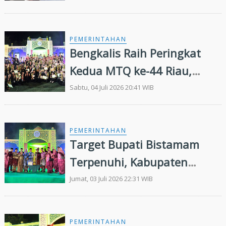
Pandang Bulu
PEMERINTAHAN
Bengkalis Raih Peringkat
Kedua MTQ ke-44 Riau,
Bupati Kasmarni Apresiasi
Sabtu, 04 Juli 2026 20:41 WIB
Perjuangan Kafilah
PEMERINTAHAN
Target Bupati Bistamam
Terpenuhi, Kabupaten
Rokan Hilir Juara Umum
Jumat, 03 Juli 2026 22:31 WIB
MTQ Riau 2026
PEMERINTAHAN