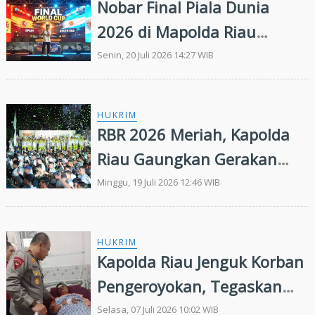
Nobar Final Piala Dunia
2026 di Mapolda Riau
Meriah, Ada Hiburan Stand
Senin, 20 Juli 2026 14:27 WIB
Up Comedy hingga
Doorprize
HUKRIM
RBR 2026 Meriah, Kapolda
Riau Gaungkan Gerakan
Lawan Karhutla
Minggu, 19 Juli 2026 12:46 WIB
HUKRIM
Kapolda Riau Jenguk Korban
Pengeroyokan, Tegaskan
Kasus Diusut Tuntas Tanpa
Selasa, 07 Juli 2026 10:02 WIB