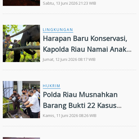
Temasya Riang Sekampong
Sabtu, 13 Juni 2026 21:23 WIB
LINGKUNGAN
Harapan Baru Konservasi,
Kapolda Riau Namai Anak
Gajah Tesso Nilo "Nona
Jumat, 12 Juni 2026 08:17 WIB
Seroja"
HUKRIM
Polda Riau Musnahkan
Barang Bukti 22 Kasus
Narkotika
Kamis, 11 Juni 2026 08:26 WIB