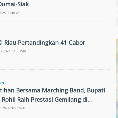
Dumai-Siak
2025 09:48 WIB
XI Riau Pertandingkan 41 Cabor
s 2024 13:56 WIB
AN
tihan Bersama Marching Band, Bupati
 Rohil Raih Prestasi Gemilang di
2026
ri 2024 20:21 WIB