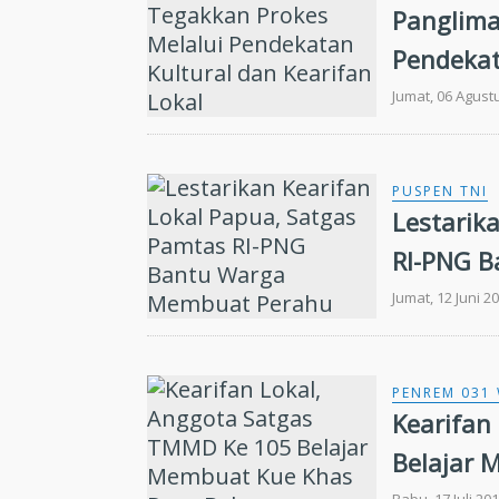
Panglima
Pendekat
Jumat, 06 Agust
PUSPEN TNI
Lestarik
RI-PNG 
Tradisio
Jumat, 12 Juni 2
PENREM 031
Kearifan
Belajar 