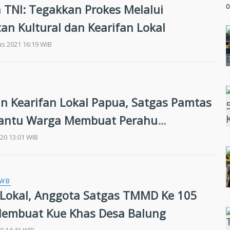
 TNI: Tegakkan Prokes Melalui
0
an Kultural dan Kearifan Lokal
us 2021 16:19 WIB
an Kearifan Lokal Papua, Satgas Pamtas
Bantu Warga Membuat Perahu
nal
020 13:01 WIB
 WB
 Lokal, Anggota Satgas TMMD Ke 105
Membuat Kue Khas Desa Balung