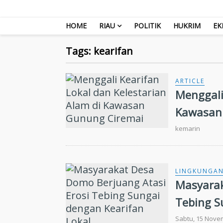
HOME
RIAU
POLITIK
HUKRIM
EK
Tags: kearifan
ARTICLE
Menggali
Kawasan
kemarin
LINGKUNGA
Masyarak
Tebing S
Sabtu, 15 Nove