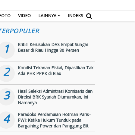
FOTO
VIDEO
LAINNYA
INDEKS
TERPOPULER
1
Kritis! Kerusakan DAS Empat Sungai
Besar di Riau Hingga 80 Persen
2
Kondisi Tekanan Fiskal, Dipastikan Tak
Ada PHK PPPK di Riau
3
Hasil Seleksi Admintrasi Komisaris dan
Direksi BRK Syariah Diumumkan, Ini
Namanya
4
Paradoks Perdamaian Hotman Paris–
PWI: Ketika Hukum Tunduk pada
Bargaining Power dan Panggung Elit