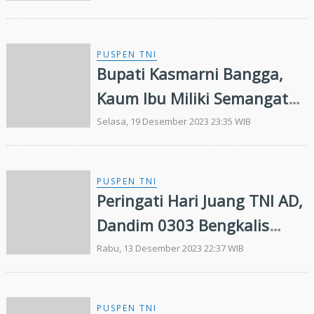
PUSPEN TNI
Bupati Kasmarni Bangga,
Kaum Ibu Miliki Semangat
Juang untuk Bengkalis
Selasa, 19 Desember 2023 23:35 WIB
Bermasa
PUSPEN TNI
Peringati Hari Juang TNI AD,
Dandim 0303 Bengkalis
Anjangsana ke Veteran dan
Rabu, 13 Desember 2023 22:37 WIB
Warakawuri
PUSPEN TNI