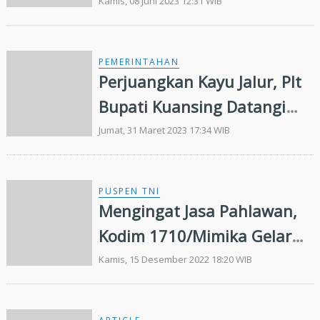
Laksanakan Kerja Bakti dan
Kamis, 08 Juni 2023 12:31 WIB
Bina Kejuangan di Banten
PEMERINTAHAN
Perjuangkan Kayu Jalur, Plt
Bupati Kuansing Datangi
KLHK
Jumat, 31 Maret 2023 17:34 WIB
PUSPEN TNI
Mengingat Jasa Pahlawan,
Kodim 1710/Mimika Gelar
Upacara Hari Juang TNI AD
Kamis, 15 Desember 2022 18:20 WIB
Ke-77