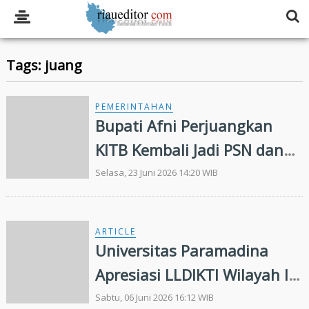
Tags: juang
PEMERINTAHAN
Bupati Afni Perjuangkan
KITB Kembali Jadi PSN dan
Revitalisasi Istana Siak
Selasa, 23 Juni 2026 14:20 WIB
ARTICLE
Universitas Paramadina
Apresiasi LLDIKTI Wilayah III
dalam Memperjuangkan
Sabtu, 06 Juni 2026 16:12 WIB