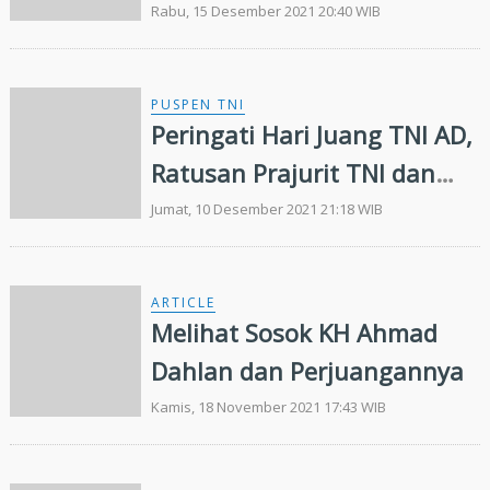
Merauke Gelar Doa Bersama
Rabu, 15 Desember 2021 20:40 WIB
PUSPEN TNI
Peringati Hari Juang TNI AD,
Ratusan Prajurit TNI dan
Polri Ikut Donor Darah
Jumat, 10 Desember 2021 21:18 WIB
ARTICLE
Melihat Sosok KH Ahmad
Dahlan dan Perjuangannya
Kamis, 18 November 2021 17:43 WIB