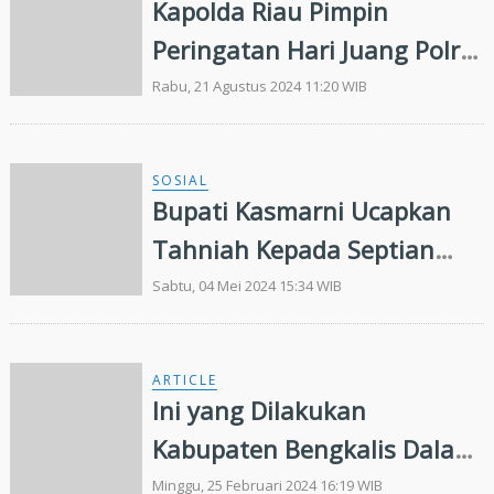
Kapolda Riau Pimpin
Peringatan Hari Juang Polri
2024
Rabu, 21 Agustus 2024 11:20 WIB
SOSIAL
Bupati Kasmarni Ucapkan
Tahniah Kepada Septian
Nugraha dan M Alga atas
Sabtu, 04 Mei 2024 15:34 WIB
Penghargaan Suara Pileg
Terbanyak
ARTICLE
Ini yang Dilakukan
Kabupaten Bengkalis Dalam
Menjaga Teritorial NKRI
Minggu, 25 Februari 2024 16:19 WIB