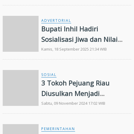
Eksistensi Perguruan Tinggi
Swasta
ADVERTORIAL
Bupati Inhil Hadiri
Sosialisasi Jiwa dan Nilai
Juang 45
Kamis, 18 September 2025 21:34 WIB
SOSIAL
3 Tokoh Pejuang Riau
Diusulkan Menjadi
Pahlawan Nasional
Sabtu, 09 November 2024 17:02 WIB
PEMERINTAHAN