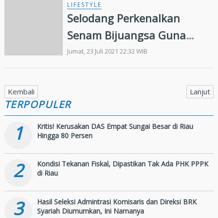
LIFESTYLE
Selodang Perkenalkan
Senam Bijuangsa Guna
Tingkatkan Kekebalan
Jumat, 23 Juli 2021 22:32 WIB
Tubuh Dimasa Pandemi
Covid-19
Kembali
Lanjut
TERPOPULER
1
Kritis! Kerusakan DAS Empat Sungai Besar di Riau
Hingga 80 Persen
2
Kondisi Tekanan Fiskal, Dipastikan Tak Ada PHK PPPK
di Riau
3
Hasil Seleksi Admintrasi Komisaris dan Direksi BRK
Syariah Diumumkan, Ini Namanya