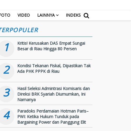
FOTO
VIDEO
LAINNYA
INDEKS
TERPOPULER
1
Kritis! Kerusakan DAS Empat Sungai
Besar di Riau Hingga 80 Persen
2
Kondisi Tekanan Fiskal, Dipastikan Tak
Ada PHK PPPK di Riau
3
Hasil Seleksi Admintrasi Komisaris dan
Direksi BRK Syariah Diumumkan, Ini
Namanya
4
Paradoks Perdamaian Hotman Paris–
PWI: Ketika Hukum Tunduk pada
Bargaining Power dan Panggung Elit