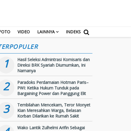
FOTO
VIDEO
LAINNYA
INDEKS
TERPOPULER
1
Hasil Seleksi Admintrasi Komisaris dan
Direksi BRK Syariah Diumumkan, Ini
Namanya
2
Paradoks Perdamaian Hotman Paris–
PWI: Ketika Hukum Tunduk pada
Bargaining Power dan Panggung Elit
3
Tembilahan Mencekam, Teror Monyet
Kian Meresahkan Warga, Belasan
Korban Dilarikan ke Rumah Sakit
Wako Lantik Zulhelmi Arifin Sebagai