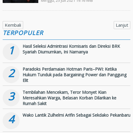
Minggu, 25 Juli 2021 19:16 WIB
Kembali
Lanjut
TERPOPULER
1
Hasil Seleksi Admintrasi Komisaris dan Direksi BRK
Syariah Diumumkan, Ini Namanya
2
Paradoks Perdamaian Hotman Paris–PWI: Ketika
Hukum Tunduk pada Bargaining Power dan Panggung
Elit
3
Tembilahan Mencekam, Teror Monyet Kian
Meresahkan Warga, Belasan Korban Dilarikan ke
Rumah Sakit
4
Wako Lantik Zulhelmi Arifin Sebagai Sekdako Pekanbaru