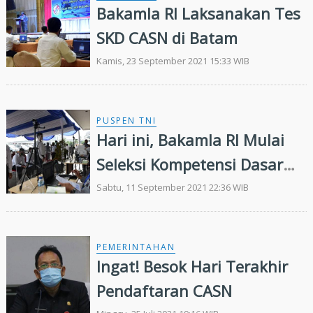
Bakamla RI Laksanakan Tes
SKD CASN di Batam
Kamis, 23 September 2021 15:33 WIB
PUSPEN TNI
Hari ini, Bakamla RI Mulai
Seleksi Kompetensi Dasar
CASN
Sabtu, 11 September 2021 22:36 WIB
PEMERINTAHAN
Ingat! Besok Hari Terakhir
Pendaftaran CASN