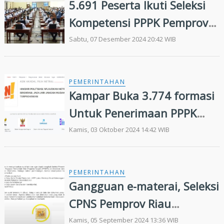
5.691 Peserta Ikuti Seleksi
Kompetensi PPPK Pemprov
Riau
Sabtu, 07 Desember 2024 20:42 WIB
PEMERINTAHAN
Kampar Buka 3.774 formasi
Untuk Penerimaan PPPK
2024
Kamis, 03 Oktober 2024 14:42 WIB
PEMERINTAHAN
Gangguan e-materai, Seleksi
CPNS Pemprov Riau
Diperpanjang
Kamis, 05 September 2024 13:36 WIB