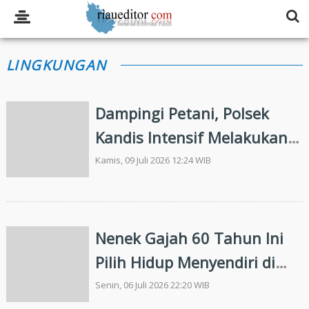
LINGKUNGAN
Dampingi Petani, Polsek
Kandis Intensif Melakukan
Pemeliharaan Tanaman
Kamis, 09 Juli 2026 12:24 WIB
Jagung
Nenek Gajah 60 Tahun Ini
Pilih Hidup Menyendiri di
Tengah Rimba Ukui
Senin, 06 Juli 2026 22:20 WIB