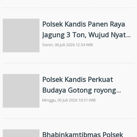
Polsek Kandis Panen Raya
Jagung 3 Ton, Wujud Nyata
Dukung Program Ketahanan
Senin, 06 Juli 2026 12:34 WIB
Pangan Nasional
Polsek Kandis Perkuat
Budaya Gotong royong
Bersama Petani, Wujudkan
Minggu, 05 Juli 2026 10:31 WIB
Hasil Ketahanan Pangan
yang Melimpah
Bhabinkamtibmas Polsek