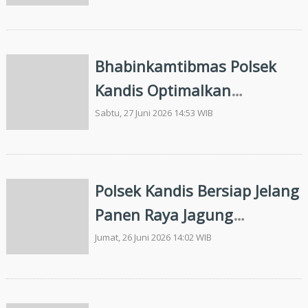
Masa Panen
Bhabinkamtibmas Polsek
Kandis Optimalkan
Pengelolaan Budidaya
Sabtu, 27 Juni 2026 14:53 WIB
Jagung Bersama Kelompok
Tani Jambai Makmur
Polsek Kandis Bersiap Jelang
Panen Raya Jagung
Tumpang Sari di Kampung
Jumat, 26 Juni 2026 14:02 WIB
SamSam