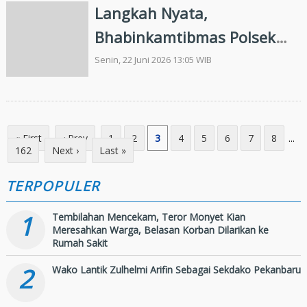
Langkah Nyata,
Bhabinkamtibmas Polsek
Kandis Bersama Petani
Senin, 22 Juni 2026 13:05 WIB
Tabur Bibit Jagung di Lahan
Produktif Seluas 15 Hektar
« First
‹ Prev
1
2
3
4
5
6
7
8
...
162
Next ›
Last »
TERPOPULER
1
Tembilahan Mencekam, Teror Monyet Kian
Meresahkan Warga, Belasan Korban Dilarikan ke
Rumah Sakit
2
Wako Lantik Zulhelmi Arifin Sebagai Sekdako Pekanbaru