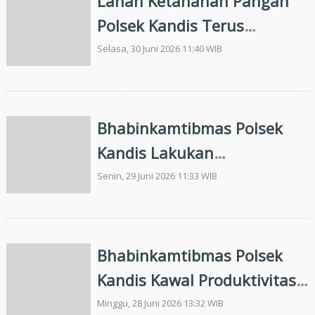
Lahan Ketahanan Pangan
Polsek Kandis Terus
Berkembang, Harapan
Selasa, 30 Juni 2026 11:40 WIB
Nyata Kelompok Tani Ayu
Makmur
Bhabinkamtibmas Polsek
Kandis Lakukan
Pendampingan
Senin, 29 Juni 2026 11:33 WIB
Berkelanjutan, 10 Hektare
Lahan Jagung Telah
Tertanam Bersama
Bhabinkamtibmas Polsek
Kelompok Tani
Kandis Kawal Produktivitas
Ketahanan Pangan hingga
Minggu, 28 Juni 2026 13:32 WIB