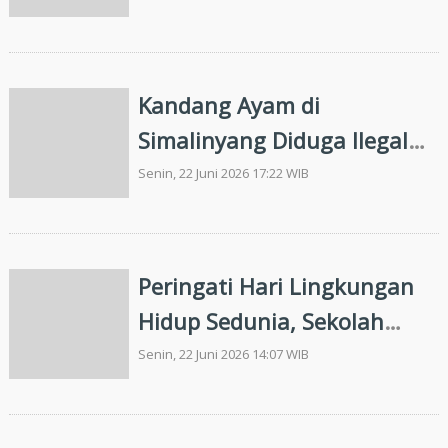
Jemur Jagung Hasil Panen
Dibawah Sinar Matahari
Kandang Ayam di
Simalinyang Diduga Ilegal
dan Langgar Aturan,
Senin, 22 Juni 2026 17:22 WIB
Pengamat Siap Laporkan
Peringati Hari Lingkungan
Hidup Sedunia, Sekolah
Alam Bakau di Siak Cetak
Senin, 22 Juni 2026 14:07 WIB
Generasi Penjaga Pesisir