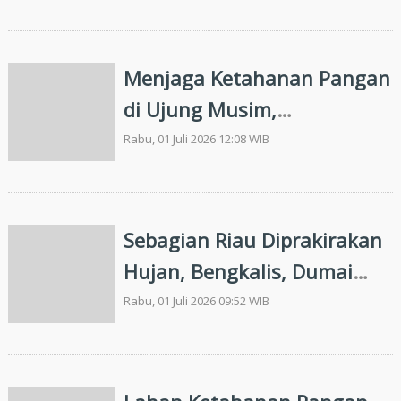
Kandis Hadir Mengawal
Petani Hingga Panen
Menjaga Ketahanan Pangan
di Ujung Musim,
Bhabinkamtibmas Polsek
Rabu, 01 Juli 2026 12:08 WIB
Kandis Hadir Mengawal
Petani Hingga Panen
Sebagian Riau Diprakirakan
Hujan, Bengkalis, Dumai
dan Rohil Waspada
Rabu, 01 Juli 2026 09:52 WIB
Gelombang