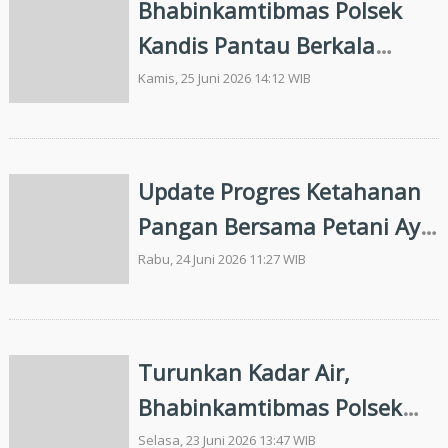
Bhabinkamtibmas Polsek
Kandis Pantau Berkala
Perkembangan Tanaman
Kamis, 25 Juni 2026 14:12 WIB
Jagung di Kampung SamSam
Update Progres Ketahanan
Pangan Bersama Petani Ayu
Makmur, Kapolsek Kandis
Rabu, 24 Juni 2026 11:27 WIB
Targetkan 6 Hektar Dalam
Kondisi Tanam
Turunkan Kadar Air,
Bhabinkamtibmas Polsek
Kandis Bersama Petani
Selasa, 23 Juni 2026 13:47 WIB