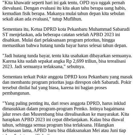
"Kita khawatir seperti hari ini gak tentu, OPD nya nggak pernah
dievaluasi. Dengan evaluasi itu kita akan tahu berapa uang habis,
kemudian fisik berapa. Makanya mulai tahun depan kita sebulan
sekali akan ada evaluasi," tutup Muflihun.
Sementara itu, Ketua DPRD kota Pekanbaru Muhammad Sabarudi
ST menjelaskan, ada beberapa catatan setelah APBD 2023 ini
disahkan. Mulai dari pelaksanaan program prioritas, hingga
memastikan bahwa hutang tunda bayar harus selesai tahun depan.
"Jadi hutang tunda bayar, tentu kita usahakan dibayarkan semuanya.
Karena kita sudah sepakat angka Rp 2,699 triliun, bisa terealisasi
2023. Jadi semuanya terlaksana," sebutnya.
Sementara terkait Pokir anggota DPRD kora Pekanbaru yang masuk
dan membantu program prioritas juga direspon oleh Sabarudi. Pokir
tersebut dinilai hal yang biasa, karena ini bagian proses
pembangunan.
"Yang paling penting itu, dari reses anggota DPRD, harus inklud
dimasukkan dalam program-program Pemko. Intinya bagaimana
jalur reses dan Musrenbang bisa direalisasikan ke masyarakat. Kita
harapkan APBD 2023 ini cepat dibelanjakan. Kalau bisa diawal
tahun, sehingga semua program bisa terlaksana. Hilangkan
kebiasaan lama, APBD baru bisa dilaksanakan Mei atau Juni tiap