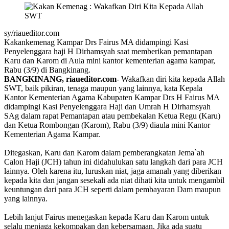
sy/riaueditor.com
Kakankemenag Kampar Drs Fairus MA didampingi Kasi
Penyelenggara haji H Dirhamsyah saat memberikan pemantapan
Karu dan Karom di Aula mini kantor kementerian agama kampar,
Rabu (3/9) di Bangkinang.
BANGKINANG, riaueditor.com
- Wakafkan diri kita kepada Allah
SWT, baik pikiran, tenaga maupun yang lainnya, kata Kepala
Kantor Kementerian Agama Kabupaten Kampar Drs H Fairus MA
didampingi Kasi Penyelenggara Haji dan Umrah H Dirhamsyah
SAg dalam rapat Pemantapan atau pembekalan Ketua Regu (Karu)
dan Ketua Rombongan (Karom), Rabu (3/9) diaula mini Kantor
Kementerian Agama Kampar.
Ditegaskan, Karu dan Karom dalam pemberangkatan Jema`ah
Calon Haji (JCH) tahun ini didahulukan satu langkah dari para JCH
lainnya. Oleh karena itu, luruskan niat, jaga amanah yang diberikan
kepada kita dan jangan sesekali ada niat dihati kita untuk mengambil
keuntungan dari para JCH seperti dalam pembayaran Dam maupun
yang lainnya.
Lebih lanjut Fairus menegaskan kepada Karu dan Karom untuk
selalu menjaga kekompakan dan kebersamaan. Jika ada suatu