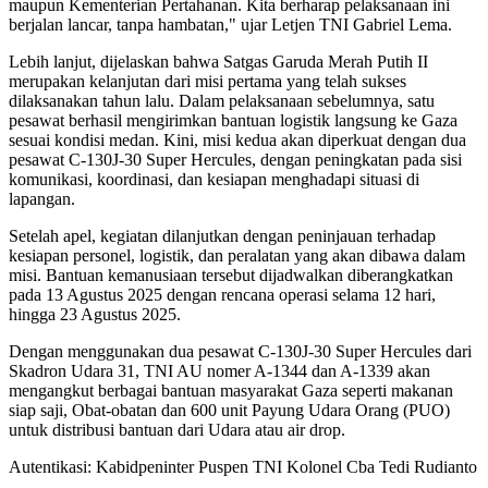
maupun Kementerian Pertahanan. Kita berharap pelaksanaan ini
berjalan lancar, tanpa hambatan," ujar Letjen TNI Gabriel Lema.
Lebih lanjut, dijelaskan bahwa Satgas Garuda Merah Putih II
merupakan kelanjutan dari misi pertama yang telah sukses
dilaksanakan tahun lalu. Dalam pelaksanaan sebelumnya, satu
pesawat berhasil mengirimkan bantuan logistik langsung ke Gaza
sesuai kondisi medan. Kini, misi kedua akan diperkuat dengan dua
pesawat C-130J-30 Super Hercules, dengan peningkatan pada sisi
komunikasi, koordinasi, dan kesiapan menghadapi situasi di
lapangan.
Setelah apel, kegiatan dilanjutkan dengan peninjauan terhadap
kesiapan personel, logistik, dan peralatan yang akan dibawa dalam
misi. Bantuan kemanusiaan tersebut dijadwalkan diberangkatkan
pada 13 Agustus 2025 dengan rencana operasi selama 12 hari,
hingga 23 Agustus 2025.
Dengan menggunakan dua pesawat C-130J-30 Super Hercules dari
Skadron Udara 31, TNI AU nomer A-1344 dan A-1339 akan
mengangkut berbagai bantuan masyarakat Gaza seperti makanan
siap saji, Obat-obatan dan 600 unit Payung Udara Orang (PUO)
untuk distribusi bantuan dari Udara atau air drop.
Autentikasi: Kabidpeninter Puspen TNI Kolonel Cba Tedi Rudianto