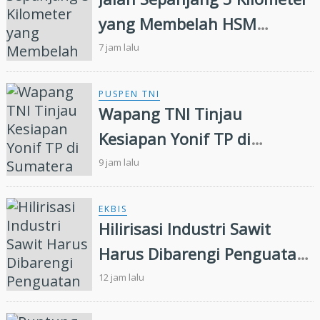
yang Membelah HSM
Rimbang Baling Diduga
7 jam lalu
Didanai Residivis
Perambahan Hutan
PUSPEN TNI
Wapang TNI Tinjau
Kesiapan Yonif TP di
Sumatera Utara
9 jam lalu
EKBIS
Hilirisasi Industri Sawit
Harus Dibarengi Penguatan
Ekosistem Hulu hingga Hilir
12 jam lalu