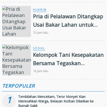
Kecelakaan Kerja
HUKRIM
Pria di Pelalawan Ditangkap
Usai Bakar Lahan untuk
Kebun Sawit
15 jam lalu
SOSIAL
Kelompok Tani Kesepakatan
Bersama Tegaskan
Penugasan Pengelolaan
16 jam lalu
Lahan Eks Ationg Legal
TERPOPULER
1
Tembilahan Mencekam, Teror Monyet Kian
Meresahkan Warga, Belasan Korban Dilarikan ke
Rumah Sakit