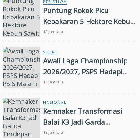
PERISTIWA
Puntung Rokok Picu
Kebakaran 5 Hektare Kebun
Sawit
12 jam lalu
SPORT
Awali Laga Championship
2026/2027, PSPS Hadapi
PSIS Malam Ini
13 jam lalu
NASIONAL
Kemnaker Transformasi
Balai K3 Jadi Garda
Terdepan Pencegahan
13 jam lalu