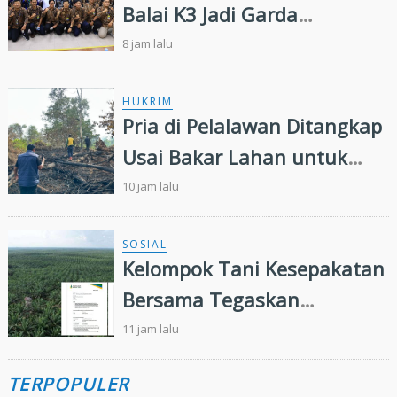
Balai K3 Jadi Garda
Terdepan Pencegahan
8 jam lalu
Kecelakaan Kerja
HUKRIM
Pria di Pelalawan Ditangkap
Usai Bakar Lahan untuk
Kebun Sawit
10 jam lalu
SOSIAL
Kelompok Tani Kesepakatan
Bersama Tegaskan
Penugasan Pengelolaan
11 jam lalu
Lahan Eks Ationg Legal
TERPOPULER