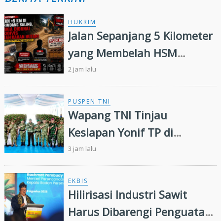
HUKRIM
Jalan Sepanjang 5 Kilometer
yang Membelah HSM
Rimbang Baling Diduga
2 jam lalu
Didanai Residivis
Perambahan Hutan
PUSPEN TNI
Wapang TNI Tinjau
Kesiapan Yonif TP di
Sumatera Utara
3 jam lalu
EKBIS
Hilirisasi Industri Sawit
Harus Dibarengi Penguatan