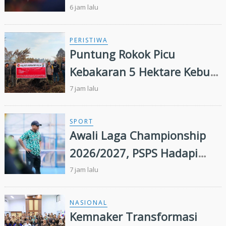
Ekosistem Hulu hingga Hilir
6 jam lalu
PERISTIWA
Puntung Rokok Picu
Kebakaran 5 Hektare Kebun
Sawit
7 jam lalu
SPORT
Awali Laga Championship
2026/2027, PSPS Hadapi
PSIS Malam Ini
7 jam lalu
NASIONAL
Kemnaker Transformasi