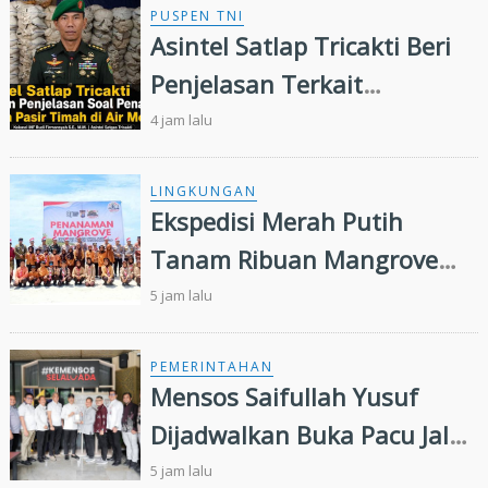
PUSPEN TNI
Asintel Satlap Tricakti Beri
Penjelasan Terkait
Penanganan 53 Ton Pasir
4 jam lalu
Timah di Air Merbau
LINGKUNGAN
Ekspedisi Merah Putih
Tanam Ribuan Mangrove
dan Serahkan Bantuan
5 jam lalu
Nelayan di Pulau Rupat
PEMERINTAHAN
Mensos Saifullah Yusuf
Dijadwalkan Buka Pacu Jalur
2026 dan Resmikan Sekolah
5 jam lalu