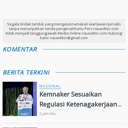
Segala tindak tanduk yang mengatasnamakan wartawan/jurnalis
tanpa menunjukkan tanda pengenal/Kartu Pers riaueditor.com
tidak menjadi tanggungjawab Media Online riaueditor.com Hubungi
kami: riaueditor@gmail.com
KOMENTAR
BERITA TERKINI
NASIONAL
Kemnaker Sesuaikan
Regulasi Ketenagakerjaan
Hadapi Dinamika Dunia
2 jam lalu
Kerja