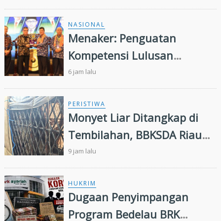
Rakyat di Kuansing
NASIONAL
Menaker: Penguatan
Kompetensi Lulusan
Perguruan Tinggi Penting
6 jam lalu
untuk Menjawab Kebutuhan
Dunia Kerja
PERISTIWA
Monyet Liar Ditangkap di
Tembilahan, BBKSDA Riau
Lakukan Identifikasi
9 jam lalu
HUKRIM
Dugaan Penyimpangan
Program Bedelau BRK