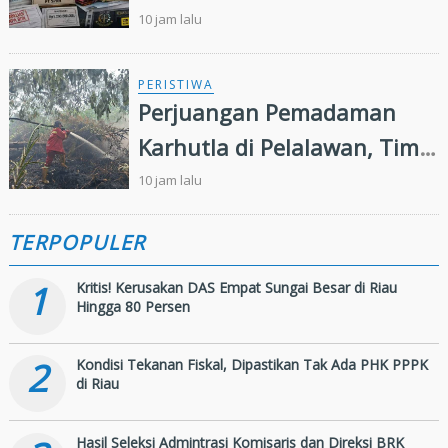
Syariah, LSM Minta Kejati
10 jam lalu
Riau Periksa Direksi
PERISTIWA
Perjuangan Pemadaman
Karhutla di Pelalawan, Tim
Manggala Agni Jalan Kaki
10 jam lalu
Hingga Dua Kilometer
TERPOPULER
1
Kritis! Kerusakan DAS Empat Sungai Besar di Riau
Hingga 80 Persen
2
Kondisi Tekanan Fiskal, Dipastikan Tak Ada PHK PPPK
di Riau
Hasil Seleksi Admintrasi Komisaris dan Direksi BRK