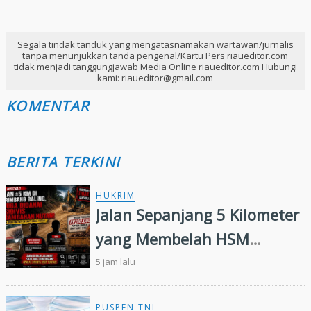
Segala tindak tanduk yang mengatasnamakan wartawan/jurnalis
tanpa menunjukkan tanda pengenal/Kartu Pers riaueditor.com
tidak menjadi tanggungjawab Media Online riaueditor.com Hubungi
kami: riaueditor@gmail.com
KOMENTAR
BERITA TERKINI
HUKRIM
Jalan Sepanjang 5 Kilometer
yang Membelah HSM
Rimbang Baling Diduga
5 jam lalu
Didanai Residivis
PUSPEN TNI