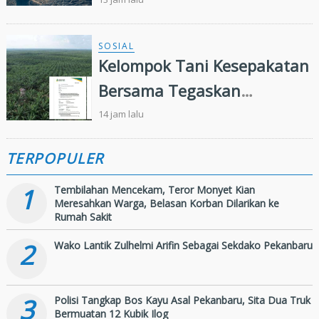
Kebun Sawit
SOSIAL
Kelompok Tani Kesepakatan
Bersama Tegaskan
Penugasan Pengelolaan
14 jam lalu
Lahan Eks Ationg Legal
TERPOPULER
1
Tembilahan Mencekam, Teror Monyet Kian
Meresahkan Warga, Belasan Korban Dilarikan ke
Rumah Sakit
2
Wako Lantik Zulhelmi Arifin Sebagai Sekdako Pekanbaru
3
Polisi Tangkap Bos Kayu Asal Pekanbaru, Sita Dua Truk
Bermuatan 12 Kubik Ilog