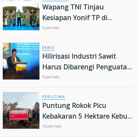
Perambahan Hutan
Wapang TNI Tinjau
Kesiapan Yonif TP di
Sumatera Utara
6 jam lalu
EKBIS
Hilirisasi Industri Sawit
Harus Dibarengi Penguatan
Ekosistem Hulu hingga Hilir
9 jam lalu
PERISTIWA
Puntung Rokok Picu
Kebakaran 5 Hektare Kebun
Sawit
10 jam lalu