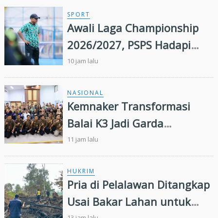
SPORT
Awali Laga Championship
2026/2027, PSPS Hadapi
PSIS Malam Ini
10 jam lalu
NASIONAL
Kemnaker Transformasi
Balai K3 Jadi Garda
Terdepan Pencegahan
11 jam lalu
Kecelakaan Kerja
HUKRIM
Pria di Pelalawan Ditangkap
Usai Bakar Lahan untuk
13 jam lalu