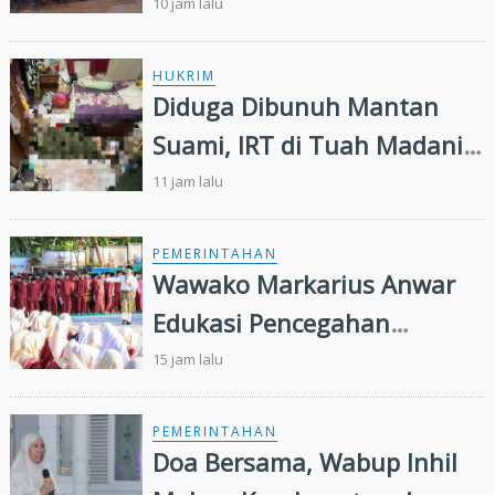
MTQ ke 44 Tingkat Provinsi
10 jam lalu
Riau
HUKRIM
Diduga Dibunuh Mantan
Suami, IRT di Tuah Madani
Tewas Bersimbah Darah
11 jam lalu
dalam Kamar
PEMERINTAHAN
Wawako Markarius Anwar
Edukasi Pencegahan
HIV/AIDS di Kalangan Pelajar
15 jam lalu
PEMERINTAHAN
Doa Bersama, Wabup Inhil