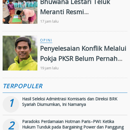
Bhuwana Lestari Teluk
Meranti Resmi
Dikukuhkan,Wujudkan
17 jam lalu
Generasi Muda Peduli
Lingkungan
OPINI
Penyelesaian Konflik Melalui
Pokja PKSR Belum Pernah
Terwujud: Menguji
19 jam lalu
Keseriusan APP Group
TERPOPULER
Menjalankan Remedy
Framework FSC
1
Hasil Seleksi Admintrasi Komisaris dan Direksi BRK
Syariah Diumumkan, Ini Namanya
2
Paradoks Perdamaian Hotman Paris–PWI: Ketika
Hukum Tunduk pada Bargaining Power dan Panggung