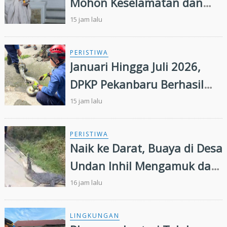
Mohon Keselamatan dan
Keberkahan Daerah
15 jam lalu
PERISTIWA
Januari Hingga Juli 2026,
DPKP Pekanbaru Berhasil
Evakuasi 72 Ekor Ular di
15 jam lalu
Permukiman Warga
PERISTIWA
Naik ke Darat, Buaya di Desa
Undan Inhil Mengamuk dan
Kejar Warga
16 jam lalu
LINGKUNGAN