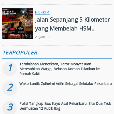
Puluhan Butir Ekstasi
HUKRIM
Jalan Sepanjang 5 Kilometer
yang Membelah HSM
Rimbang Baling Diduga
23 jam lalu
Didanai Residivis
TERPOPULER
Perambahan Hutan
1
Tembilahan Mencekam, Teror Monyet Kian
Meresahkan Warga, Belasan Korban Dilarikan ke
Rumah Sakit
2
Wako Lantik Zulhelmi Arifin Sebagai Sekdako Pekanbaru
3
Polisi Tangkap Bos Kayu Asal Pekanbaru, Sita Dua Truk
Bermuatan 12 Kubik Ilog