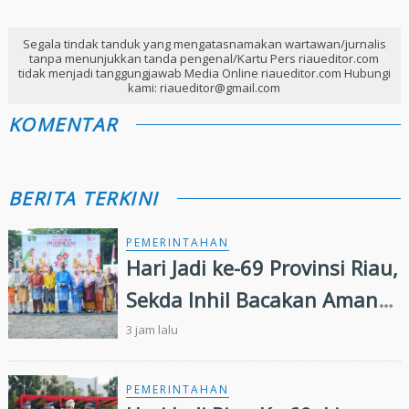
Segala tindak tanduk yang mengatasnamakan wartawan/jurnalis
tanpa menunjukkan tanda pengenal/Kartu Pers riaueditor.com
tidak menjadi tanggungjawab Media Online riaueditor.com Hubungi
kami: riaueditor@gmail.com
KOMENTAR
BERITA TERKINI
PEMERINTAHAN
Hari Jadi ke-69 Provinsi Riau,
Sekda Inhil Bacakan Amanat
Gubernur, Satukan Langkah
3 jam lalu
Majukan Riau
PEMERINTAHAN