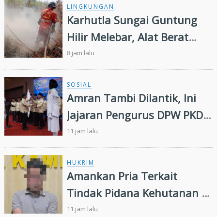
Nasional
LINGKUNGAN
Karhutla Sungai Guntung
Hilir Melebar, Alat Berat
Tambahan dan Heli Water
8 jam lalu
Bombing Dikerahkan
SOSIAL
Amran Tambi Dilantik, Ini
Jajaran Pengurus DPW PKDP
Riau 2026-2031
11 jam lalu
HUKRIM
Amankan Pria Terkait
Tindak Pidana Kehutanan di
Kampar Kiri, Polisi Temukan
11 jam lalu