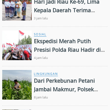
Hari Jadi Riau Ke-69, Lima
Kepala Daerah Terima
Penghargaan
3 jam lalu
SOSIAL
Ekspedisi Merah Putih
Presisi Polda Riau Hadir di
Panipahan, Salurkan
4 jam lalu
Bantuan dan Layanan
Kesehatan
LINGKUNGAN
Dari Perkebunan Petani
Jambai Makmur, Polsek
Kandis Kembangkan
8 jam lalu
Swasembada Pangan