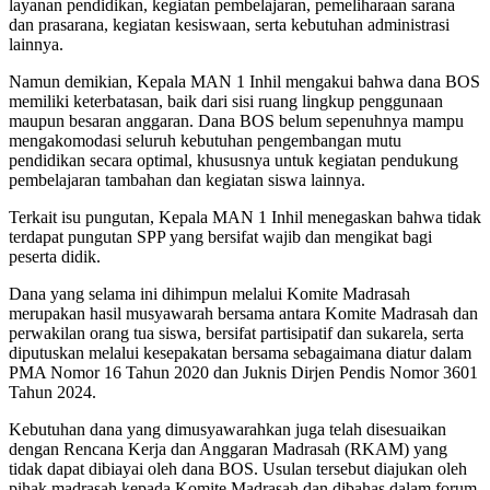
layanan pendidikan, kegiatan pembelajaran, pemeliharaan sarana
dan prasarana, kegiatan kesiswaan, serta kebutuhan administrasi
lainnya.
Namun demikian, Kepala MAN 1 Inhil mengakui bahwa dana BOS
memiliki keterbatasan, baik dari sisi ruang lingkup penggunaan
maupun besaran anggaran. Dana BOS belum sepenuhnya mampu
mengakomodasi seluruh kebutuhan pengembangan mutu
pendidikan secara optimal, khususnya untuk kegiatan pendukung
pembelajaran tambahan dan kegiatan siswa lainnya.
Terkait isu pungutan, Kepala MAN 1 Inhil menegaskan bahwa tidak
terdapat pungutan SPP yang bersifat wajib dan mengikat bagi
peserta didik.
Dana yang selama ini dihimpun melalui Komite Madrasah
merupakan hasil musyawarah bersama antara Komite Madrasah dan
perwakilan orang tua siswa, bersifat partisipatif dan sukarela, serta
diputuskan melalui kesepakatan bersama sebagaimana diatur dalam
PMA Nomor 16 Tahun 2020 dan Juknis Dirjen Pendis Nomor 3601
Tahun 2024.
Kebutuhan dana yang dimusyawarahkan juga telah disesuaikan
dengan Rencana Kerja dan Anggaran Madrasah (RKAM) yang
tidak dapat dibiayai oleh dana BOS. Usulan tersebut diajukan oleh
pihak madrasah kepada Komite Madrasah dan dibahas dalam forum