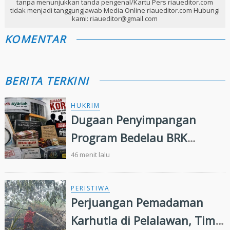
tanpa menunjukkan tanda pengenal/Kartu Pers riaueditor.com
tidak menjadi tanggungjawab Media Online riaueditor.com Hubungi
kami: riaueditor@gmail.com
KOMENTAR
BERITA TERKINI
HUKRIM
Dugaan Penyimpangan
Program Bedelau BRK
Syariah, LSM Minta Kejati
46 menit lalu
Riau Periksa Direksi
PERISTIWA
Perjuangan Pemadaman
Karhutla di Pelalawan, Tim