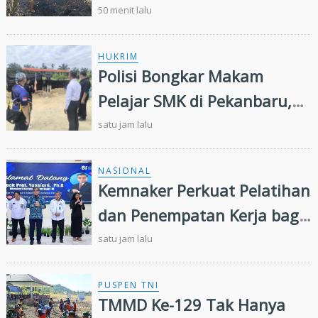
Manggala Agni Jalan Kaki
50 menit lalu
Hingga Dua Kilometer
HUKRIM
Polisi Bongkar Makam
Pelajar SMK di Pekanbaru,
Ungkap Penyebab Kematian
satu jam lalu
NASIONAL
Kemnaker Perkuat Pelatihan
dan Penempatan Kerja bagi
Penyandang Disabilitas
satu jam lalu
PUSPEN TNI
TMMD Ke-129 Tak Hanya