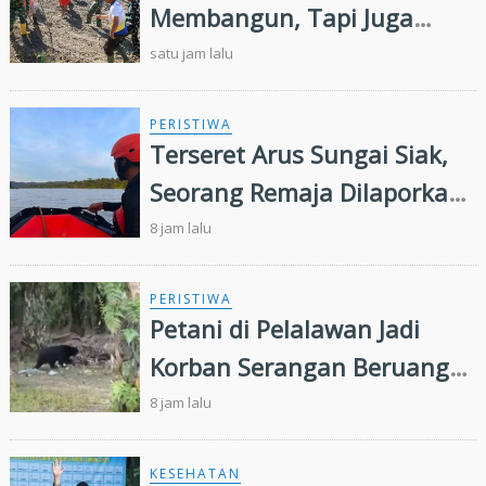
Membangun, Tapi Juga
Menanam Harapan Melalui
satu jam lalu
Ketahanan Pangan
PERISTIWA
Terseret Arus Sungai Siak,
Seorang Remaja Dilaporkan
Hilang Tenggelam
8 jam lalu
PERISTIWA
Petani di Pelalawan Jadi
Korban Serangan Beruang
Liar
8 jam lalu
KESEHATAN