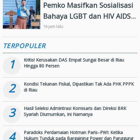
Pemko Masifkan Sosialisasi
Bahaya LGBT dan HIV AIDS
Bagi Siswa di Pekanbaru
16 jam lalu
TERPOPULER
1
Kritis! Kerusakan DAS Empat Sungai Besar di Riau
Hingga 80 Persen
2
Kondisi Tekanan Fiskal, Dipastikan Tak Ada PHK PPPK
di Riau
3
Hasil Seleksi Admintrasi Komisaris dan Direksi BRK
Syariah Diumumkan, Ini Namanya
4
Paradoks Perdamaian Hotman Paris–PWI: Ketika
Hukum Tunduk pada Bargaining Power dan Panggung