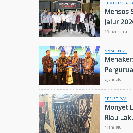
PEMERINTAH
Mensos S
Jalur 20
Kuansin
16 menit lalu
NASIONAL
Menaker:
Pergurua
Kebutuha
2 jam lalu
PERISTIWA
Monyet L
Riau Laku
4 jam lalu