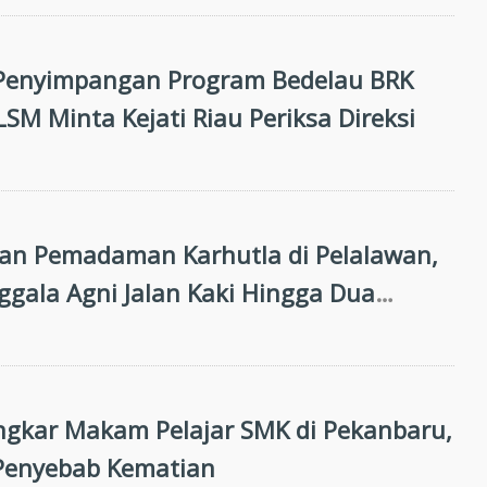
Penyimpangan Program Bedelau BRK
LSM Minta Kejati Riau Periksa Direksi
an Pemadaman Karhutla di Pelalawan,
gala Agni Jalan Kaki Hingga Dua
r
ongkar Makam Pelajar SMK di Pekanbaru,
Penyebab Kematian