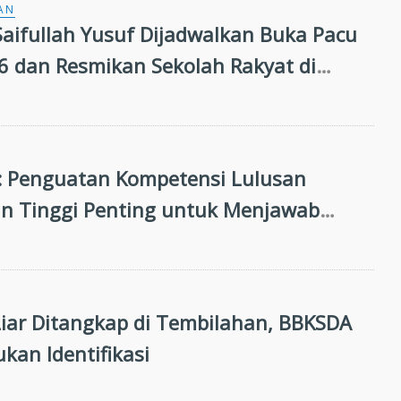
AN
aifullah Yusuf Dijadwalkan Buka Pacu
26 dan Resmikan Sekolah Rakyat di
g
 Penguatan Kompetensi Lulusan
n Tinggi Penting untuk Menjawab
n Dunia Kerja
iar Ditangkap di Tembilahan, BBKSDA
kan Identifikasi