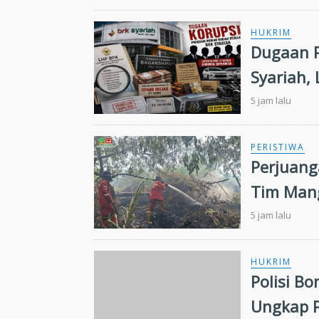
HUKRIM
Dugaan 
Syariah, 
5 jam lalu
PERISTIWA
Perjuang
Tim Mang
Kilomete
5 jam lalu
HUKRIM
Polisi B
Ungkap 