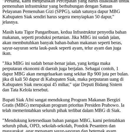
"Pertama, kami menjelaskan Percepatan yang harus dilakukan untuk
pemenuhan infrastruktur yang berhubungan dengan Satuan
Pelayanan Pemenuhan Gizi (SPPG), salah satunya dapur MBG
Kabupaten Siak sendiri harus segera menyiapkan 50 dapur,"
jelasnya.
Masih kata Tigor Pangaribuan, kedua Infrastruktur penyedia bahan
makanan, seperti produksi pertanian. Jika MBG ini sudah jalan,
akan membutuhkan banyak bahan-bahan makanan seperti beras,
sayur-sayuran serta lauk-pauk seperti ayam, telur ayam dan juga
ikan.
"Jika MBG ini sudah benar-benar jalan, yang ketiga maka
perputaran ekonomi di daerah juga berjalan. Sebagai contoh, 1
dapur MBG akan mengeluarkan uang sekitar Rp 900 juta per bulan.
jika di kali 50 dapur di Kabupaten Siak, maka perputaran uang di
Kabupaten Siak mencapai 45 miliar," ujar Deputi Bidang Sistem
dan Tata Kelola tersebut.
Bupati Siak Afni sangat mendukung Program Makanan Bergizi
Gratis (MBG) merupakan program prioritas Presiden Prabowo. Ia
telah memerintahkan seluruh pihak terlibat dalam MBG di Siak.
"Mendukung ketersediaan bahan pangan MBG, kami perintahkan
seluruh pihak, OPD, sekolah-sekolah, Pondok Pesantren dan
masyarakat, agar menanam sayur-sayuran dan beternak ayam,