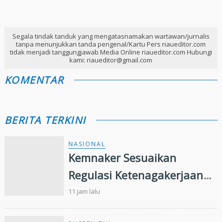
Segala tindak tanduk yang mengatasnamakan wartawan/jurnalis
tanpa menunjukkan tanda pengenal/Kartu Pers riaueditor.com
tidak menjadi tanggungjawab Media Online riaueditor.com Hubungi
kami: riaueditor@gmail.com
KOMENTAR
BERITA TERKINI
NASIONAL
Kemnaker Sesuaikan
Regulasi Ketenagakerjaan
Hadapi Dinamika Dunia
11 jam lalu
Kerja