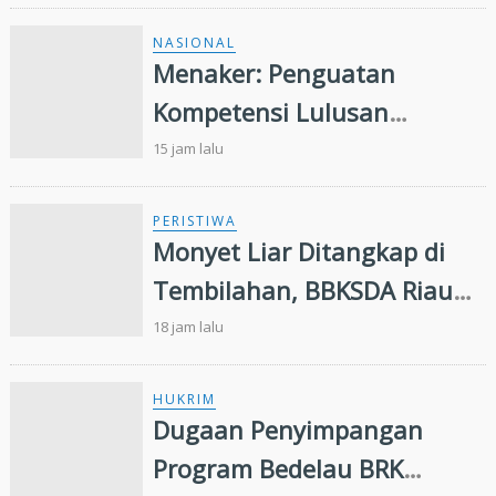
Rakyat di Kuansing
NASIONAL
Menaker: Penguatan
Kompetensi Lulusan
Perguruan Tinggi Penting
15 jam lalu
untuk Menjawab Kebutuhan
Dunia Kerja
PERISTIWA
Monyet Liar Ditangkap di
Tembilahan, BBKSDA Riau
Lakukan Identifikasi
18 jam lalu
HUKRIM
Dugaan Penyimpangan
Program Bedelau BRK