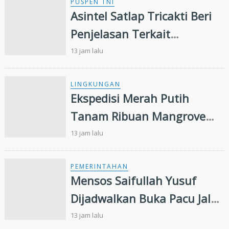
PUSPEN TNI
Asintel Satlap Tricakti Beri
Penjelasan Terkait
Penanganan 53 Ton Pasir
13 jam lalu
Timah di Air Merbau
LINGKUNGAN
Ekspedisi Merah Putih
Tanam Ribuan Mangrove
dan Serahkan Bantuan
13 jam lalu
Nelayan di Pulau Rupat
PEMERINTAHAN
Mensos Saifullah Yusuf
Dijadwalkan Buka Pacu Jalur
2026 dan Resmikan Sekolah
13 jam lalu