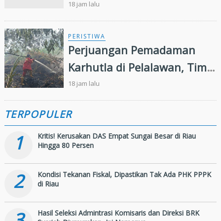
Syariah, LSM Minta Kejati
18 jam lalu
Riau Periksa Direksi
PERISTIWA
Perjuangan Pemadaman
Karhutla di Pelalawan, Tim
Manggala Agni Jalan Kaki
18 jam lalu
Hingga Dua Kilometer
TERPOPULER
1
Kritis! Kerusakan DAS Empat Sungai Besar di Riau
Hingga 80 Persen
2
Kondisi Tekanan Fiskal, Dipastikan Tak Ada PHK PPPK
di Riau
3
Hasil Seleksi Admintrasi Komisaris dan Direksi BRK