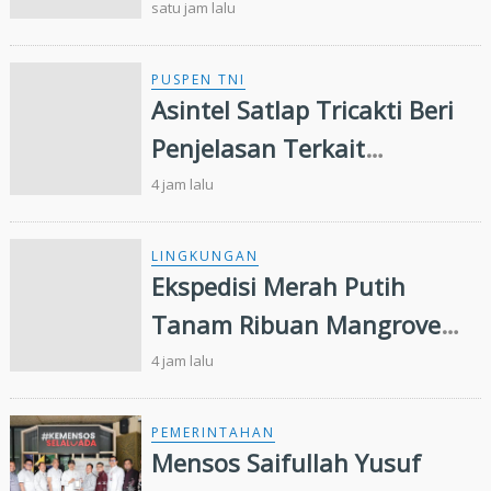
Hadapi Dinamika Dunia
satu jam lalu
Kerja
PUSPEN TNI
Asintel Satlap Tricakti Beri
Penjelasan Terkait
Penanganan 53 Ton Pasir
4 jam lalu
Timah di Air Merbau
LINGKUNGAN
Ekspedisi Merah Putih
Tanam Ribuan Mangrove
dan Serahkan Bantuan
4 jam lalu
Nelayan di Pulau Rupat
PEMERINTAHAN
Mensos Saifullah Yusuf