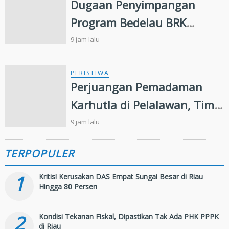
Dugaan Penyimpangan
Program Bedelau BRK
Syariah, LSM Minta Kejati
9 jam lalu
Riau Periksa Direksi
PERISTIWA
Perjuangan Pemadaman
Karhutla di Pelalawan, Tim
Manggala Agni Jalan Kaki
9 jam lalu
Hingga Dua Kilometer
TERPOPULER
1
Kritis! Kerusakan DAS Empat Sungai Besar di Riau
Hingga 80 Persen
2
Kondisi Tekanan Fiskal, Dipastikan Tak Ada PHK PPPK
di Riau