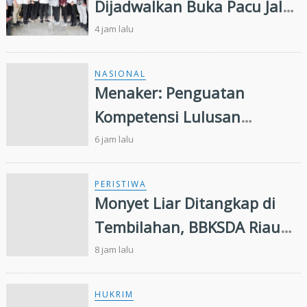
Dijadwalkan Buka Pacu Jalur
2026 dan Resmikan Sekolah
4 jam lalu
Rakyat di Kuansing
NASIONAL
Menaker: Penguatan
Kompetensi Lulusan
Perguruan Tinggi Penting
6 jam lalu
untuk Menjawab Kebutuhan
Dunia Kerja
PERISTIWA
Monyet Liar Ditangkap di
Tembilahan, BBKSDA Riau
Lakukan Identifikasi
8 jam lalu
HUKRIM